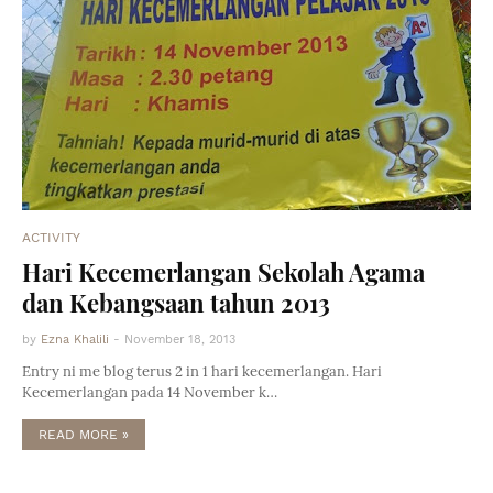
ACTIVITY
Hari Kecemerlangan Sekolah Agama
dan Kebangsaan tahun 2013
by
Ezna Khalili
-
November 18, 2013
Entry ni me blog terus 2 in 1 hari kecemerlangan. Hari
Kecemerlangan pada 14 November k…
READ MORE »