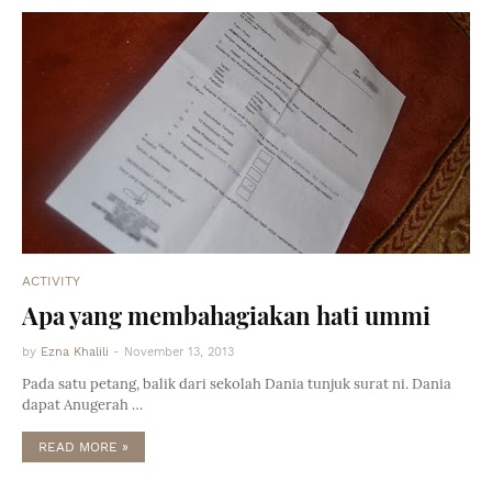
ACTIVITY
Apa yang membahagiakan hati ummi
by
Ezna Khalili
-
November 13, 2013
Pada satu petang, balik dari sekolah Dania tunjuk surat ni. Dania
dapat Anugerah …
READ MORE »