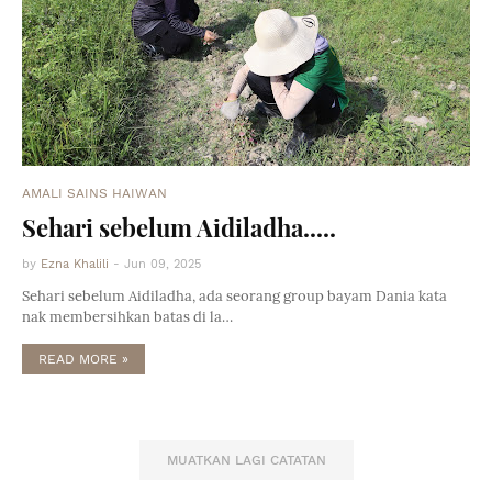
AMALI SAINS HAIWAN
Sehari sebelum Aidiladha.....
by
Ezna Khalili
-
Jun 09, 2025
Sehari sebelum Aidiladha, ada seorang group bayam Dania kata
nak membersihkan batas di la…
READ MORE »
MUATKAN LAGI CATATAN