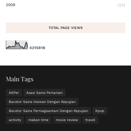
2009
(23)
TOTAL PAGE VIEWS
4
2
1
5
8
1
8
Main Tags
ASPer
Asasi Sains Pertanian
Bacelor Sains Haiwan Dengan Kepujian
Bacelor Sains Perniagaantani Dengan Kepujian
Kpop
activity
makan time
movie review
travel