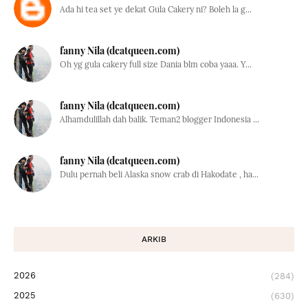
Ada hi tea set ye dekat Gula Cakery ni? Boleh la g...
fanny Nila (dcatqueen.com)
Oh yg gula cakery full size Dania blm coba yaaa. Y...
fanny Nila (dcatqueen.com)
Alhamdulillah dah balik. Teman2 blogger Indonesia ...
fanny Nila (dcatqueen.com)
Dulu pernah beli Alaska snow crab di Hakodate , ha...
ARKIB
2026
(284)
2025
(630)