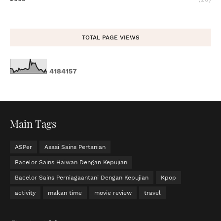
TOTAL PAGE VIEWS
4
1
8
4
1
5
7
Main Tags
ASPer
Asasi Sains Pertanian
Bacelor Sains Haiwan Dengan Kepujian
Bacelor Sains Perniagaantani Dengan Kepujian
Kpop
activity
makan time
movie review
travel