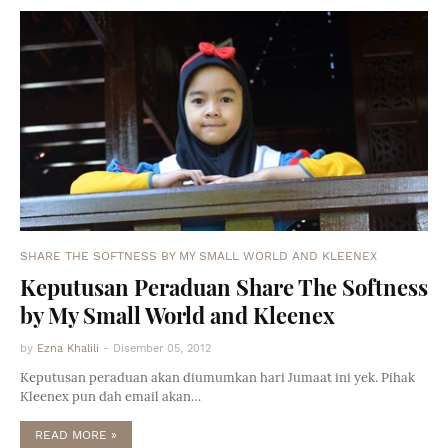
SHARE THE SOFTNESS BY MY SMALL WORLD AND KLEENEX
Keputusan Peraduan Share The Softness
by My Small World and Kleenex
by
Ezna Khalili
-
Disember 05, 2012
Keputusan peraduan akan diumumkan hari Jumaat ini yek. Pihak
Kleenex pun dah email akan…
READ MORE »