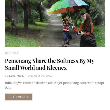
KLEENEX
Pemenang Share the Softness By My
Small World and Kleenex
by
Ezna Khalili
-
Disember 07, 2012
Julia Najwa Fauzana Ikutkan ada 2 ajer pemenang contest ni tetapi
ba…
READ MORE »