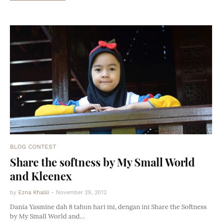
BLOG CONTEST
Share the softness by My Small World
and Kleenex
by
Ezna Khalili
-
November 29, 2012
Dania Yasmine dah 8 tahun hari ini, dengan ini Share the Softness
by My Small World and…