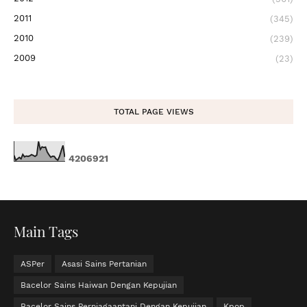
2011
(345)
2010
(239)
2009
(23)
TOTAL PAGE VIEWS
4
2
0
6
9
2
1
Main Tags
ASPer
Asasi Sains Pertanian
Bacelor Sains Haiwan Dengan Kepujian
Bacelor Sains Perniagaantani Dengan Kepujian
Kpop