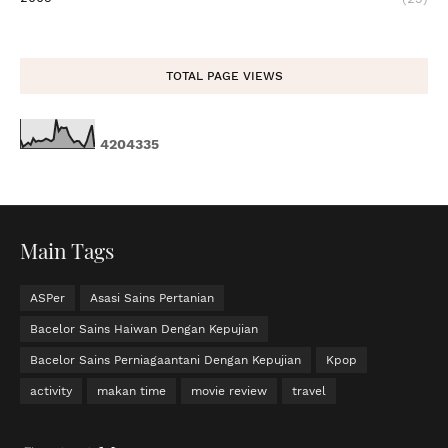
TOTAL PAGE VIEWS
4
2
0
4
3
3
5
Main Tags
ASPer
Asasi Sains Pertanian
Bacelor Sains Haiwan Dengan Kepujian
Bacelor Sains Perniagaantani Dengan Kepujian
Kpop
activity
makan time
movie review
travel