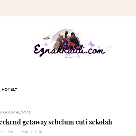
 HOTEL
TARAN PAHLAWAN
ekend getaway sebelum cuti sekolah
Ezna Khalili
-
Mac 12, 2018