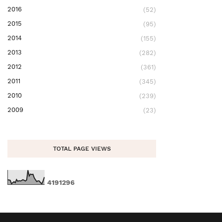
2016
(52)
2015
(95)
2014
(155)
2013
(282)
2012
(361)
2011
(345)
2010
(239)
2009
(23)
TOTAL PAGE VIEWS
4
1
9
1
2
9
6