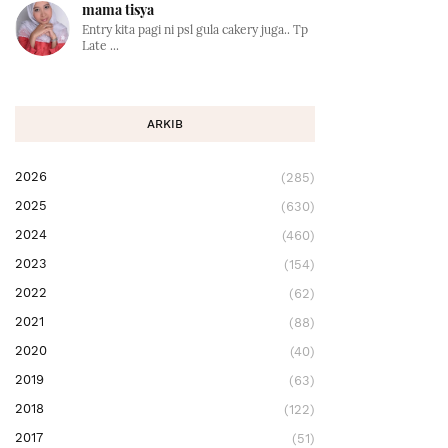
mama tisya
Entry kita pagi ni psl gula cakery juga.. Tp
Late ...
ARKIB
2026
(285)
2025
(630)
2024
(460)
2023
(154)
2022
(62)
2021
(88)
2020
(40)
2019
(63)
2018
(122)
2017
(51)