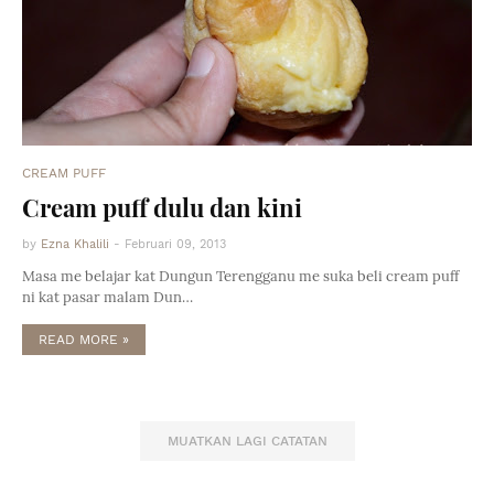
CREAM PUFF
Cream puff dulu dan kini
by
Ezna Khalili
-
Februari 09, 2013
Masa me belajar kat Dungun Terengganu me suka beli cream puff
ni kat pasar malam Dun…
READ MORE »
MUATKAN LAGI CATATAN