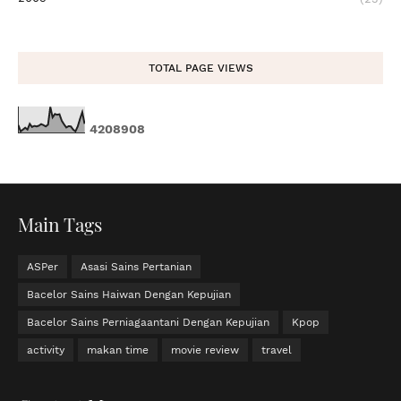
TOTAL PAGE VIEWS
4
2
0
8
9
0
8
Main Tags
ASPer
Asasi Sains Pertanian
Bacelor Sains Haiwan Dengan Kepujian
Bacelor Sains Perniagaantani Dengan Kepujian
Kpop
activity
makan time
movie review
travel