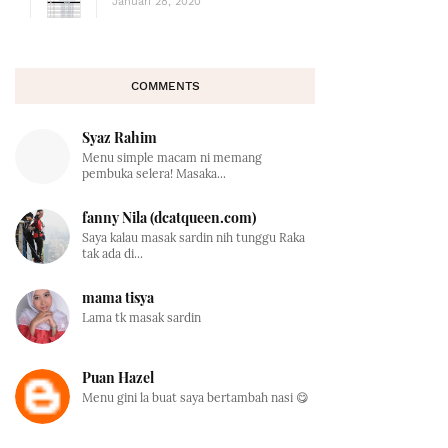
Januari 28, 2020
COMMENTS
Syaz Rahim
Menu simple macam ni memang
pembuka selera! Masaka...
fanny Nila (dcatqueen.com)
Saya kalau masak sardin nih tunggu Raka
tak ada di...
mama tisya
Lama tk masak sardin
Puan Hazel
Menu gini la buat saya bertambah nasi 😋