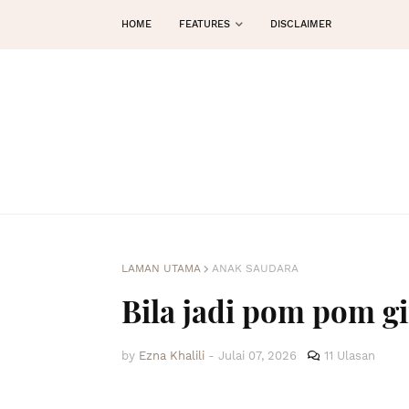
HOME
FEATURES
DISCLAIMER
LAMAN UTAMA
ANAK SAUDARA
Bila jadi pom pom g
by
Ezna Khalili
-
Julai 07, 2026
11 Ulasan