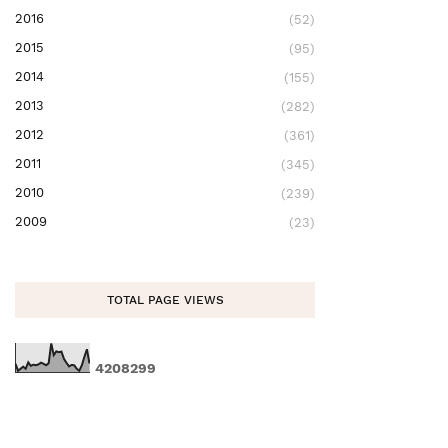
2016
(52)
2015
(95)
2014
(155)
2013
(282)
2012
(361)
2011
(345)
2010
(239)
2009
(23)
TOTAL PAGE VIEWS
4
2
0
8
2
9
9