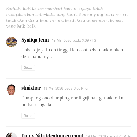
Berhati-hati ketika memberi komen supaya tidak
mengeluarkan kata-kata yang kesat. Komen yang tidak sesuai
tidak akan disiarkan. Terima kasih kerana memberi komen
yang baik-baik.
Syafiqa Jenn
19 Mei 2026 pada 3:09 PTG
Haha saje je tu eh tinggal lab coat sebab nak makan
dgn mama nya.
Balas
shaizhar
19 Mei 2026 pada 3:56 PTG
Dumpling ooo dumpling nanti gaji nak gi makan kat
mi haris juga la.
Balas
fanny Nila (dcatqueen.com)
19 Mei 2026 pada 6:03 PTG