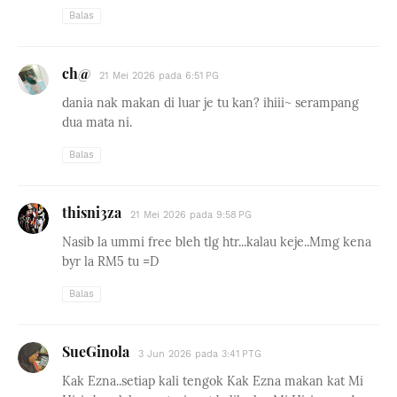
Balas
ch@
21 Mei 2026 pada 6:51 PG
dania nak makan di luar je tu kan? ihiii~ serampang
dua mata ni.
Balas
thisni3za
21 Mei 2026 pada 9:58 PG
Nasib la ummi free bleh tlg htr...kalau keje..Mmg kena
byr la RM5 tu =D
Balas
SueGinola
3 Jun 2026 pada 3:41 PTG
Kak Ezna..setiap kali tengok Kak Ezna makan kat Mi