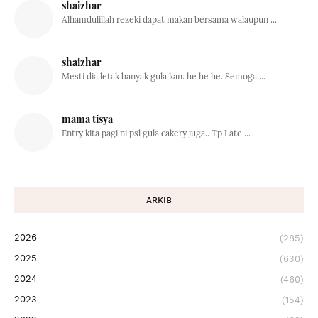
shaizhar
Alhamdulillah rezeki dapat makan bersama walaupun ...
shaizhar
Mesti dia letak banyak gula kan. he he he. Semoga ...
mama tisya
Entry kita pagi ni psl gula cakery juga.. Tp Late ...
ARKIB
2026
(285)
2025
(630)
2024
(460)
2023
(154)