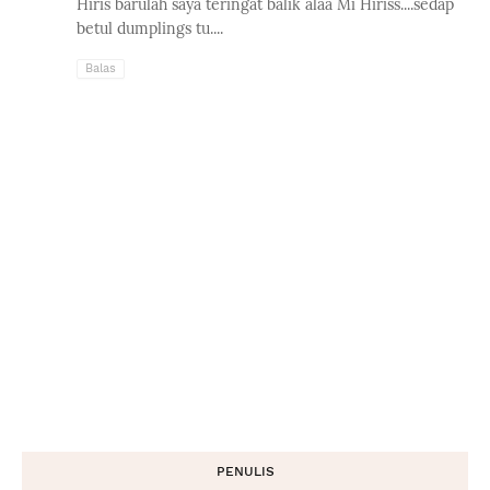
Hiris barulah saya teringat balik alaa Mi Hiriss....sedap
betul dumplings tu....
Balas
PENULIS