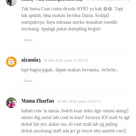
Tak bawa Coat cuma denda MYR5 ya kak 😄😄. Tapi
tak apalah, bisa makan berdua Dania. Sedap2
nampaknya. Saya sukaaaa aneka masakan noodle
memang. Apalagi pakai dumpling begini
Balas
aizamia3
19 Mei 2026 pada 11:35 PTG
tapi bagus jugak.. dapat makan bersama.. hehehe..
Balas
Mama Zharfan
20 Mei 2026 pada 2:55 PTG
hahah cute la dania...boleh kuar mkn dgn ummi alang2
ummi dtg antar lab coat tu kan!! kiranya IOI mall tu sgt
dekat lah yer...kalau uia, kl east mall lah yg paling
dekat..memang staff ada jer gi lunch situ sambil cuci2