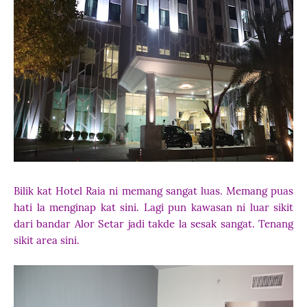
Bilik kat Hotel Raia ni memang sangat luas. Memang puas
hati la menginap kat sini. Lagi pun kawasan ni luar sikit
dari bandar Alor Setar jadi takde la sesak sangat. Tenang
sikit area sini.