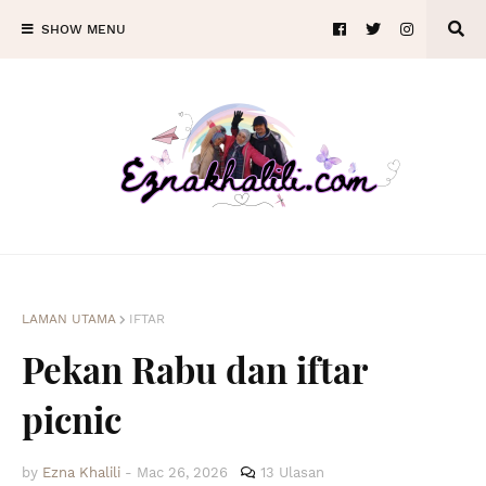
SHOW MENU
LAMAN UTAMA
IFTAR
Pekan Rabu dan iftar
picnic
by
Ezna Khalili
-
Mac 26, 2026
13 Ulasan