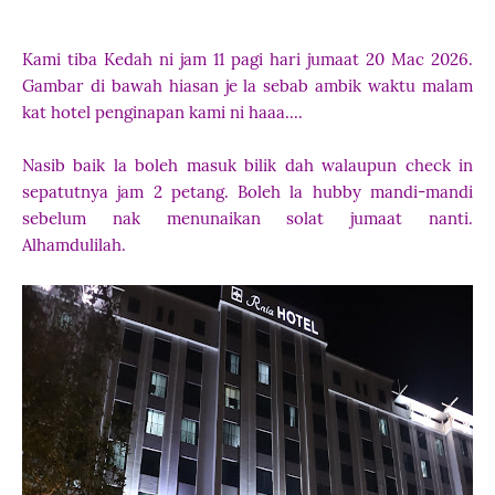
Kami tiba Kedah ni jam 11 pagi hari jumaat 20 Mac 2026.
Gambar di bawah hiasan je la sebab ambik waktu malam
kat hotel penginapan kami ni haaa....
Nasib baik la boleh masuk bilik dah walaupun check in
sepatutnya jam 2 petang. Boleh la hubby mandi-mandi
sebelum nak menunaikan solat jumaat nanti.
Alhamdulilah.