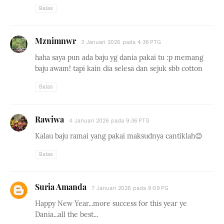
Balas
Mznimnwr
3 Januari 2026 pada 4:36 PTG
haha saya pun ada baju yg dania pakai tu :p memang
baju awam! tapi kain dia selesa dan sejuk sbb cotton
Balas
Rawiwa
4 Januari 2026 pada 9:36 PTG
Kalau baju ramai yang pakai maksudnya cantiklah😊
Balas
Suria Amanda
7 Januari 2026 pada 9:09 PG
Happy New Year...more success for this year ye
Dania...all the best...