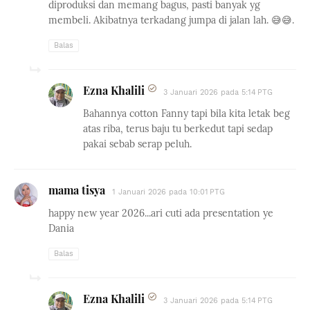
diproduksi dan memang bagus, pasti banyak yg
membeli. Akibatnya terkadang jumpa di jalan lah. 😅😅.
Balas
Ezna Khalili
3 Januari 2026 pada 5:14 PTG
Bahannya cotton Fanny tapi bila kita letak beg
atas riba, terus baju tu berkedut tapi sedap
pakai sebab serap peluh.
mama tisya
1 Januari 2026 pada 10:01 PTG
happy new year 2026...ari cuti ada presentation ye
Dania
Balas
Ezna Khalili
3 Januari 2026 pada 5:14 PTG