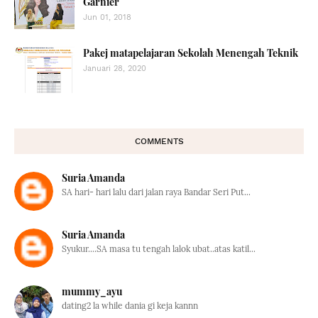
Garnier
Jun 01, 2018
Pakej matapelajaran Sekolah Menengah Teknik
Januari 28, 2020
COMMENTS
Suria Amanda
SA hari- hari lalu dari jalan raya Bandar Seri Put...
Suria Amanda
Syukur....SA masa tu tengah lalok ubat..atas katil...
mummy_ayu
dating2 la while dania gi keja kannn