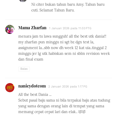
Ni citer bukan tahun baru Amy. Tahun baru
cuti. Selamat Tahun Baru.
Mama Zharfan
1 Januari 2026 pada 11:03 PTG
menara jam tu lawa sungguh! all the best utk dania!!
my zharfan pun minggu ni sgt bz dgn test la,
assignment la...sbb now dh week 12 kat uia..tinggal 2
minggu jer lg utk habiskan sem ni sblm revision week
dan final exam
Balas
nanieydotcom
2 Januari 2026 pada 1:17 PG
All the best Dania ...
Sebut pasal baju sama ni bila terpakai baju atau tudung
yang sama dengan orang lain di tempat yang sama
memang cepat cepat lari dan elak.. 🤣🤣