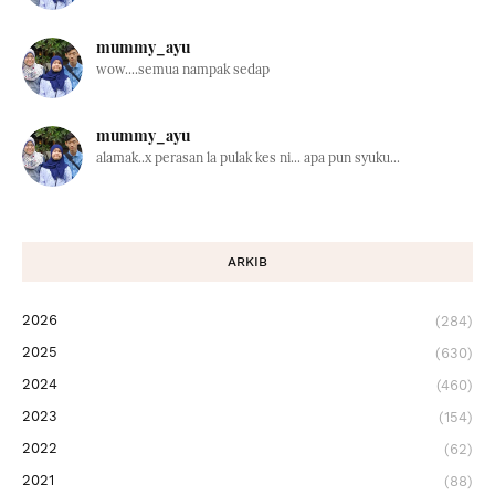
mummy_ayu
wow....semua nampak sedap
mummy_ayu
alamak..x perasan la pulak kes ni... apa pun syuku...
ARKIB
2026
(284)
2025
(630)
2024
(460)
2023
(154)
2022
(62)
2021
(88)