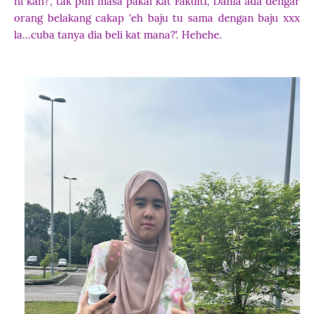
ni kan?', tak pun masa pakai kat Fakulti, Dania ada dengar
orang belakang cakap 'eh baju tu sama dengan baju xxx
la...cuba tanya dia beli kat mana?'. Hehehe.