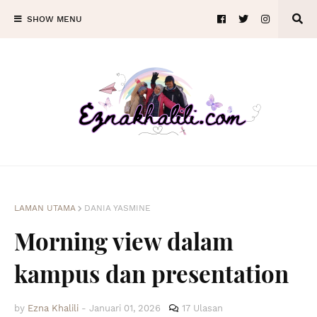
SHOW MENU
LAMAN UTAMA
DANIA YASMINE
Morning view dalam
kampus dan presentation
by
Ezna Khalili
-
Januari 01, 2026
17 Ulasan