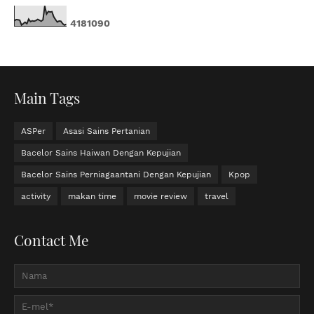
4
1
8
1
0
9
0
Main Tags
ASPer
Asasi Sains Pertanian
Bacelor Sains Haiwan Dengan Kepujian
Bacelor Sains Perniagaantani Dengan Kepujian
Kpop
activity
makan time
movie review
travel
Contact Me