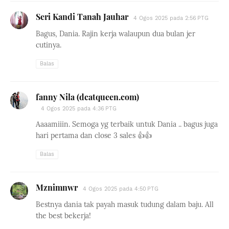
Seri Kandi Tanah Jauhar
4 Ogos 2025 pada 2:56 PTG
Bagus, Dania. Rajin kerja walaupun dua bulan jer
cutinya.
Balas
fanny Nila (dcatqueen.com)
4 Ogos 2025 pada 4:36 PTG
Aaaamiiin. Semoga yg terbaik untuk Dania .. bagus juga
hari pertama dan close 3 sales 👍👍
Balas
Mznimnwr
4 Ogos 2025 pada 4:50 PTG
Bestnya dania tak payah masuk tudung dalam baju. All
the best bekerja!