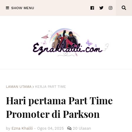
SHOW MENU
LAMAN UTAMA
KERJA PART TIME
Hari pertama Part Time
Promoter di Parkson
by
Ezna Khalili
-
Ogos 04, 2025
20 Ulasan