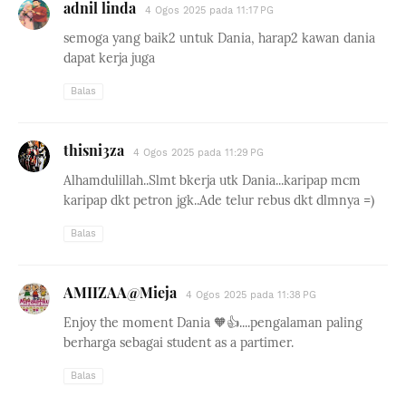
adnil linda
4 Ogos 2025 pada 11:17 PG
semoga yang baik2 untuk Dania, harap2 kawan dania
dapat kerja juga
Balas
thisni3za
4 Ogos 2025 pada 11:29 PG
Alhamdulillah..Slmt bkerja utk Dania...karipap mcm
karipap dkt petron jgk..Ade telur rebus dkt dlmnya =)
Balas
AMIIZAA@Mieja
4 Ogos 2025 pada 11:38 PG
Enjoy the moment Dania 🧡👍....pengalaman paling
berharga sebagai student as a partimer.
Balas