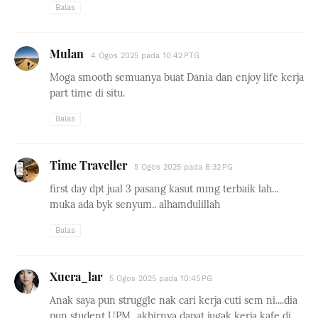
Balas
Mulan
4 Ogos 2025 pada 10:42 PTG
Moga smooth semuanya buat Dania dan enjoy life kerja
part time di situ.
Balas
Time Traveller
5 Ogos 2025 pada 8:32 PG
first day dpt jual 3 pasang kasut mmg terbaik lah...
muka ada byk senyum.. alhamdulillah
Balas
Xuera_lar
5 Ogos 2025 pada 10:45 PG
Anak saya pun struggle nak cari kerja cuti sem ni....dia
pun student UPM...akhirnya dapat jugak kerja kafe di