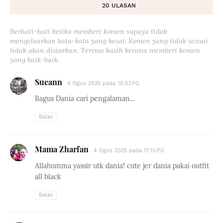
20 ULASAN
Berhati-hati ketika memberi komen supaya tidak
mengeluarkan kata-kata yang kesat. Komen yang tidak sesuai
tidak akan disiarkan. Terima kasih kerana memberi komen
yang baik-baik.
Sueann
4 Ogos 2025 pada 10:53 PG
Bagus Dania cari pengalaman...
Balas
Mama Zharfan
4 Ogos 2025 pada 11:15 PG
Allahumma yassir utk dania! cute jer dania pakai outfit
all black
Balas