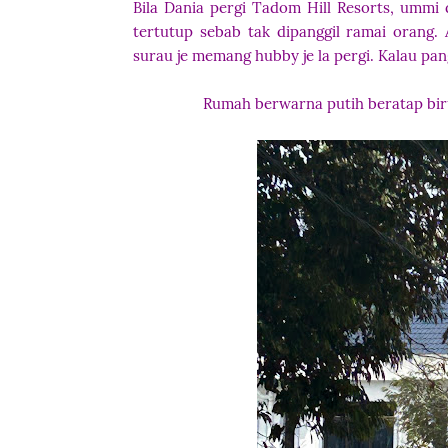
Bila Dania pergi Tadom Hill Resorts, ummi
tertutup sebab tak dipanggil ramai orang
surau je memang hubby je la pergi. Kalau pan
Rumah berwarna putih beratap biru