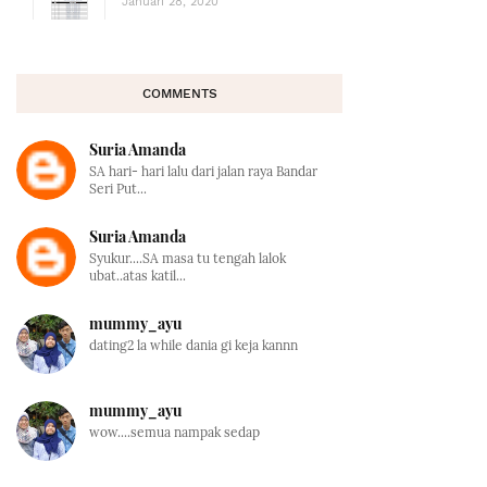
Januari 28, 2020
COMMENTS
Suria Amanda
SA hari- hari lalu dari jalan raya Bandar
Seri Put...
Suria Amanda
Syukur....SA masa tu tengah lalok
ubat..atas katil...
mummy_ayu
dating2 la while dania gi keja kannn
mummy_ayu
wow....semua nampak sedap