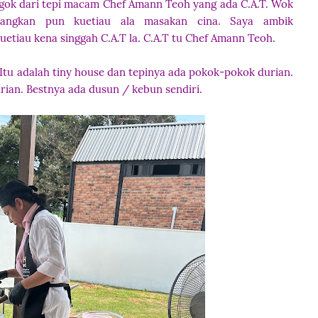
engok dari tepi macam Chef Amann Teoh yang ada C.A.T. Wok
dangkan pun kuetiau ala masakan cina. Saya ambik
kuetiau kena singgah C.A.T la. C.A.T tu Chef Amann Teoh.
tu adalah tiny house dan tepinya ada pokok-pokok durian.
ian. Bestnya ada dusun / kebun sendiri.