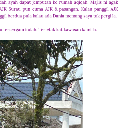
 dah ayah dapat jemputan ke rumah aqiqah. Majlis ni agak
. AJK Surau pun cuma AJK & pasangan. Kalau panggil AJK
ggil berdua pula kalau ada Dania memang saya tak pergi la.
 tersergam indah. Terletak kat kawasan kami la.