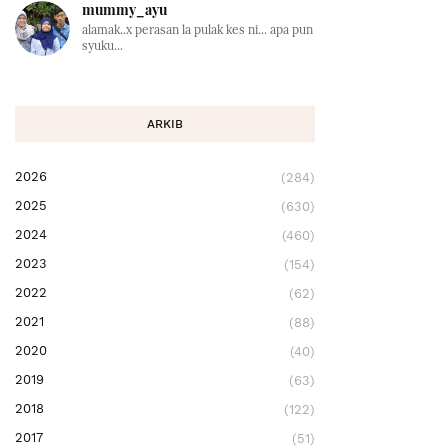
mummy_ayu
alamak..x perasan la pulak kes ni... apa pun
syuku...
ARKIB
2026
(284)
2025
(630)
2024
(460)
2023
(154)
2022
(62)
2021
(88)
2020
(40)
2019
(63)
2018
(122)
2017
(51)