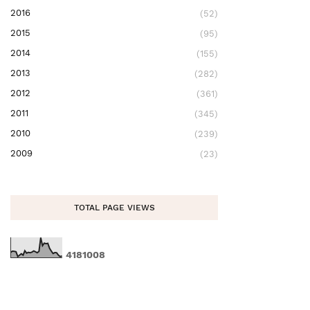
2016
(52)
2015
(95)
2014
(155)
2013
(282)
2012
(361)
2011
(345)
2010
(239)
2009
(23)
TOTAL PAGE VIEWS
4
1
8
1
0
0
8