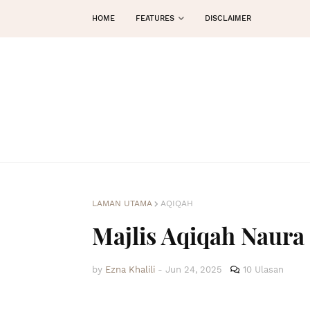
HOME
FEATURES
DISCLAIMER
LAMAN UTAMA
AQIQAH
Majlis Aqiqah Naura
by
Ezna Khalili
-
Jun 24, 2025
10 Ulasan