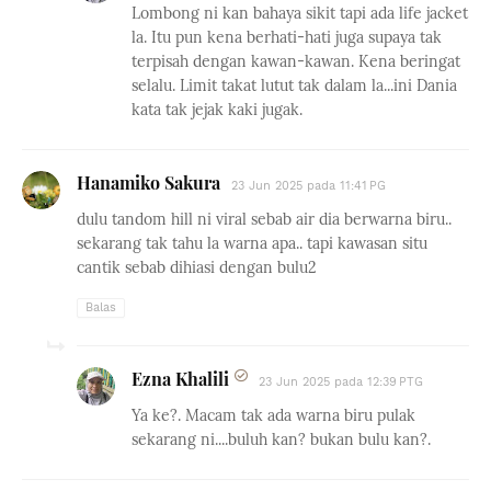
Lombong ni kan bahaya sikit tapi ada life jacket
la. Itu pun kena berhati-hati juga supaya tak
terpisah dengan kawan-kawan. Kena beringat
selalu. Limit takat lutut tak dalam la...ini Dania
kata tak jejak kaki jugak.
Hanamiko Sakura
23 Jun 2025 pada 11:41 PG
dulu tandom hill ni viral sebab air dia berwarna biru..
sekarang tak tahu la warna apa.. tapi kawasan situ
cantik sebab dihiasi dengan bulu2
Balas
Ezna Khalili
23 Jun 2025 pada 12:39 PTG
Ya ke?. Macam tak ada warna biru pulak
sekarang ni....buluh kan? bukan bulu kan?.