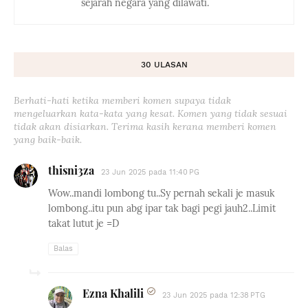
sejarah negara yang dilawati.
30 ULASAN
Berhati-hati ketika memberi komen supaya tidak
mengeluarkan kata-kata yang kesat. Komen yang tidak sesuai
tidak akan disiarkan. Terima kasih kerana memberi komen
yang baik-baik.
thisni3za
23 Jun 2025 pada 11:40 PG
Wow..mandi lombong tu..Sy pernah sekali je masuk
lombong..itu pun abg ipar tak bagi pegi jauh2..Limit
takat lutut je =D
Balas
Ezna Khalili
23 Jun 2025 pada 12:38 PTG