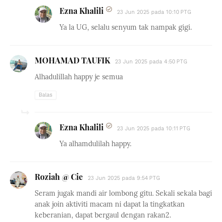
Ezna Khalili
23 Jun 2025 pada 10:10 PTG
Ya la UG, selalu senyum tak nampak gigi.
MOHAMAD TAUFIK
23 Jun 2025 pada 4:50 PTG
Alhadulillah happy je semua
Balas
Ezna Khalili
23 Jun 2025 pada 10:11 PTG
Ya alhamdulilah happy.
Roziah @ Cie
23 Jun 2025 pada 9:54 PTG
Seram jugak mandi air lombong gitu. Sekali sekala bagi
anak join aktiviti macam ni dapat la tingkatkan
keberanian, dapat bergaul dengan rakan2.