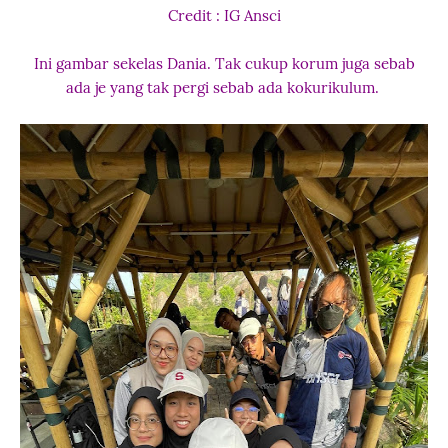
Credit : IG Ansci
Ini gambar sekelas Dania. Tak cukup korum juga sebab
ada je yang tak pergi sebab ada kokurikulum.