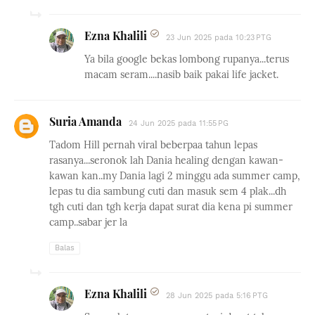
Ezna Khalili
23 Jun 2025 pada 10:23 PTG
Ya bila google bekas lombong rupanya...terus
macam seram....nasib baik pakai life jacket.
Suria Amanda
24 Jun 2025 pada 11:55 PG
Tadom Hill pernah viral beberpaa tahun lepas
rasanya...seronok lah Dania healing dengan kawan-
kawan kan..my Dania lagi 2 minggu ada summer camp,
lepas tu dia sambung cuti dan masuk sem 4 plak...dh
tgh cuti dan tgh kerja dapat surat dia kena pi summer
camp..sabar jer la
Balas
Ezna Khalili
28 Jun 2025 pada 5:16 PTG