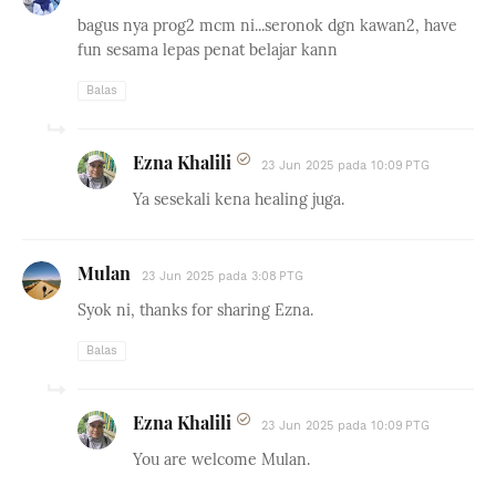
bagus nya prog2 mcm ni...seronok dgn kawan2, have
fun sesama lepas penat belajar kann
Balas
Ezna Khalili
23 Jun 2025 pada 10:09 PTG
Ya sesekali kena healing juga.
Mulan
23 Jun 2025 pada 3:08 PTG
Syok ni, thanks for sharing Ezna.
Balas
Ezna Khalili
23 Jun 2025 pada 10:09 PTG
You are welcome Mulan.