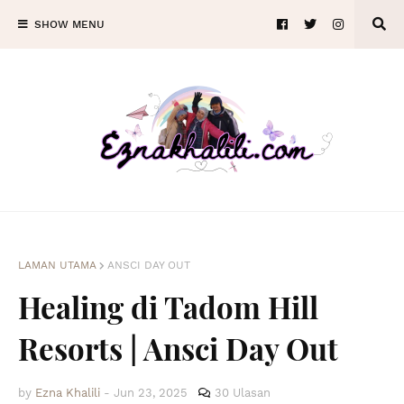
SHOW MENU
LAMAN UTAMA
ANSCI DAY OUT
Healing di Tadom Hill
Resorts | Ansci Day Out
by
Ezna Khalili
-
Jun 23, 2025
30 Ulasan