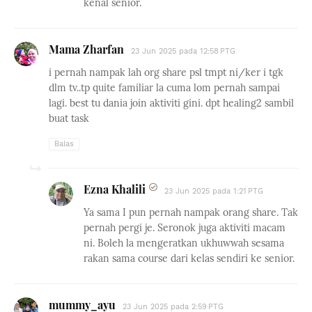
kenal senior.
Mama Zharfan
23 Jun 2025 pada 12:58 PTG
i pernah nampak lah org share psl tmpt ni/ker i tgk
dlm tv..tp quite familiar la cuma lom pernah sampai
lagi. best tu dania join aktiviti gini. dpt healing2 sambil
buat task
Balas
Ezna Khalili
23 Jun 2025 pada 1:21 PTG
Ya sama I pun pernah nampak orang share. Tak
pernah pergi je. Seronok juga aktiviti macam
ni. Boleh la mengeratkan ukhuwwah sesama
rakan sama course dari kelas sendiri ke senior.
mummy_ayu
23 Jun 2025 pada 2:59 PTG