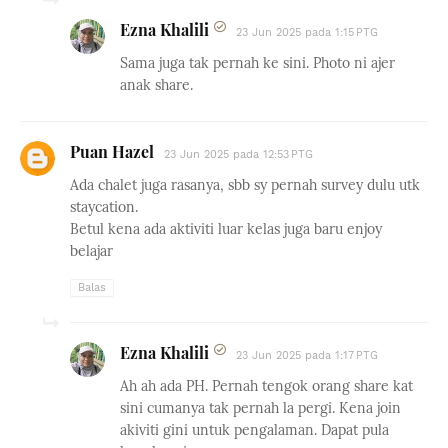
Ezna Khalili
23 Jun 2025 pada 1:15 PTG
Sama juga tak pernah ke sini. Photo ni ajer
anak share.
Puan Hazel
23 Jun 2025 pada 12:53 PTG
Ada chalet juga rasanya, sbb sy pernah survey dulu utk
staycation.
Betul kena ada aktiviti luar kelas juga baru enjoy
belajar
Balas
Ezna Khalili
23 Jun 2025 pada 1:17 PTG
Ah ah ada PH. Pernah tengok orang share kat
sini cumanya tak pernah la pergi. Kena join
akiviti gini untuk pengalaman. Dapat pula