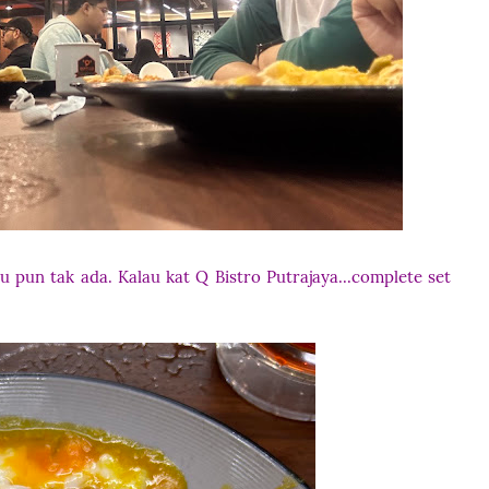
u pun tak ada. Kalau kat Q Bistro Putrajaya...complete set