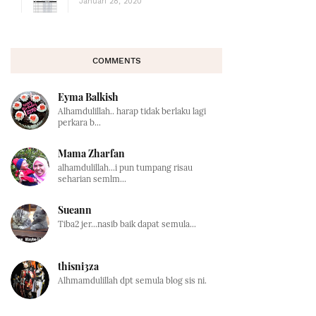
Januari 28, 2020
COMMENTS
Eyma Balkish
Alhamdulillah.. harap tidak berlaku lagi
perkara b...
Mama Zharfan
alhamdulillah...i pun tumpang risau
seharian semlm...
Sueann
Tiba2 jer...nasib baik dapat semula...
thisni3za
Alhmamdulillah dpt semula blog sis ni.