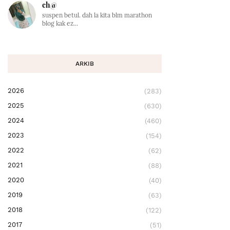
ch@
suspen betul. dah la kita blm marathon
blog kak ez...
ARKIB
2026
(283)
2025
(630)
2024
(460)
2023
(154)
2022
(62)
2021
(88)
2020
(40)
2019
(63)
2018
(122)
2017
(51)