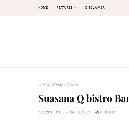
HOME
FEATURES
DISCLAIMER
LAMAN UTAMA
FAMILY
Suasana Q bistro Ba
by
Ezna Khalili
-
Mei 01, 2025
8 Ulasan