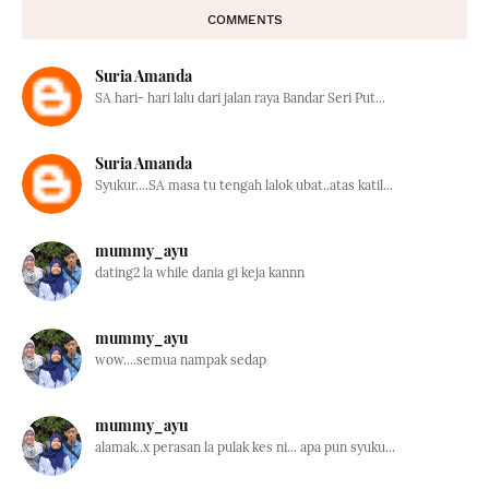
COMMENTS
Suria Amanda
SA hari- hari lalu dari jalan raya Bandar Seri Put...
Suria Amanda
Syukur....SA masa tu tengah lalok ubat..atas katil...
mummy_ayu
dating2 la while dania gi keja kannn
mummy_ayu
wow....semua nampak sedap
mummy_ayu
alamak..x perasan la pulak kes ni... apa pun syuku...