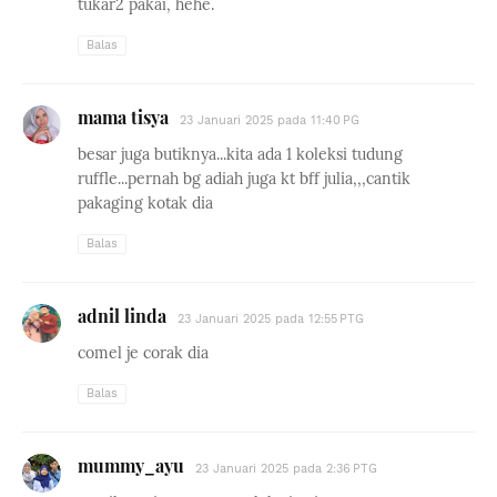
tukar2 pakai, hehe.
Balas
mama tisya
23 Januari 2025 pada 11:40 PG
besar juga butiknya...kita ada 1 koleksi tudung
ruffle...pernah bg adiah juga kt bff julia,,,cantik
pakaging kotak dia
Balas
adnil linda
23 Januari 2025 pada 12:55 PTG
comel je corak dia
Balas
mummy_ayu
23 Januari 2025 pada 2:36 PTG