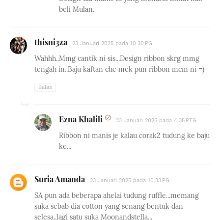
beli Mulan.
thisni3za
23 Januari 2025 pada 10:30 PG
Wahhh..Mmg cantik ni sis...Design ribbon skrg mmg
tengah in..Baju kaftan che mek pun ribbon mcm ni =)
Balas
Ezna Khalili
23 Januari 2025 pada 4:35 PTG
Ribbon ni manis je kalau corak2 tudung ke baju
ke...
Suria Amanda
23 Januari 2025 pada 10:33 PG
SA pun ada beberapa ahelai tudung ruffle...memang
suka sebab dia cotton yang senang bentuk dan
selesa..lagi satu suka Moonandstella...