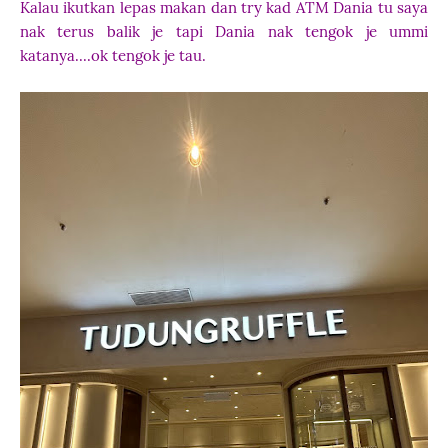
Kalau ikutkan lepas makan dan try kad ATM Dania tu saya
nak terus balik je tapi Dania nak tengok je ummi
katanya....ok tengok je tau.