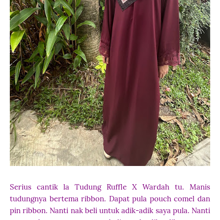
Serius cantik la Tudung Ruffle X Wardah tu. Manis
tudungnya bertema ribbon. Dapat pula pouch comel dan
pin ribbon. Nanti nak beli untuk adik-adik saya pula. Nanti