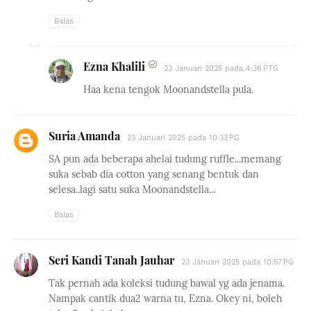
Balas
Ezna Khalili
23 Januari 2025 pada 4:36 PTG
Haa kena tengok Moonandstella pula.
Suria Amanda
23 Januari 2025 pada 10:33 PG
SA pun ada beberapa ahelai tudung ruffle...memang
suka sebab dia cotton yang senang bentuk dan
selesa..lagi satu suka Moonandstella...
Balas
Seri Kandi Tanah Jauhar
23 Januari 2025 pada 10:57 PG
Tak pernah ada koleksi tudung bawal yg ada jenama.
Nampak cantik dua2 warna tu, Ezna. Okey ni, boleh