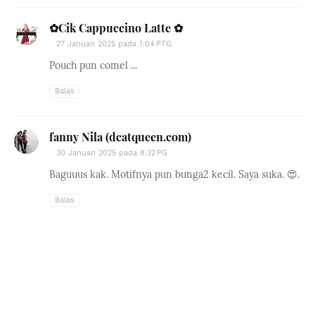
✿Cik Cappuccino Latte ✿
27 Januari 2025 pada 1:04 PTG
Pouch pun comel ...
Balas
fanny Nila (dcatqueen.com)
30 Januari 2025 pada 8:32 PG
Baguuus kak. Motifnya pun bunga2 kecil. Saya suka. 😍.
Balas