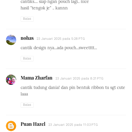
cantiks.... siap ngan pouch lagi.. nice
hasil "tengok je" .. kannn
Balas
nohas
23 Januari 2025 pada 5:28 PTG
cantik design nya...ada pouch...sweetttt...
Balas
Mama Zharfan
23 Januari 2025 pada 8:21 PTG
cantik tudung dania! dan pin bentuk ribbon tu sgt cute
laaa
Balas
Puan Hazel
23 Januari 2025 pada 11:03 PTG