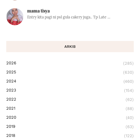
mama tisya
Entry kita pagi ni psl gula cakery juga.. Tp Late ...
ARKIB
2026
(285)
2025
(630)
2024
(460)
2023
(154)
2022
(62)
2021
(88)
2020
(40)
2019
(63)
2018
(122)