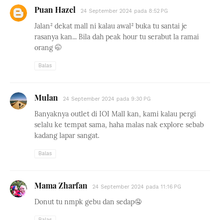
Puan Hazel
24 September 2024 pada 8:52 PG
Jalan² dekat mall ni kalau awal² buka tu santai je
rasanya kan... Bila dah peak hour tu serabut la ramai
orang 🤭
Balas
Mulan
24 September 2024 pada 9:30 PG
Banyaknya outlet di IOI Mall kan, kami kalau pergi
selalu ke tempat sama, haha malas nak explore sebab
kadang lapar sangat.
Balas
Mama Zharfan
24 September 2024 pada 11:16 PG
Donut tu nmpk gebu dan sedap🤤
Balas