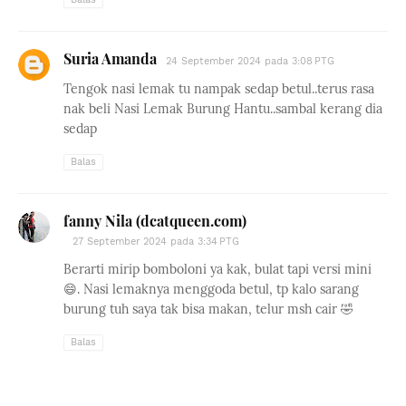
Suria Amanda
24 September 2024 pada 3:08 PTG
Tengok nasi lemak tu nampak sedap betul..terus rasa
nak beli Nasi Lemak Burung Hantu..sambal kerang dia
sedap
Balas
fanny Nila (dcatqueen.com)
27 September 2024 pada 3:34 PTG
Berarti mirip bomboloni ya kak, bulat tapi versi mini
😄. Nasi lemaknya menggoda betul, tp kalo sarang
burung tuh saya tak bisa makan, telur msh cair 🤣
Balas