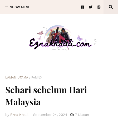
SHOW MENU
LAMAN UTAMA
FAMILY
Sehari sebelum Hari
Malaysia
by
Ezna Khalili
-
September 24, 2024
7 Ulasan