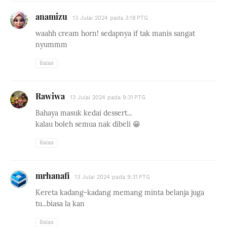
anamizu
13 Julai 2024 pada 3:18 PTG
waahh cream horn! sedapnya if tak manis sangat
nyummm
Balas
Rawiwa
13 Julai 2024 pada 9:31 PTG
Bahaya masuk kedai dessert...
kalau boleh semua nak dibeli 😁
Balas
mrhanafi
13 Julai 2024 pada 9:31 PTG
Kereta kadang-kadang memang minta belanja juga
tu...biasa la kan
Balas