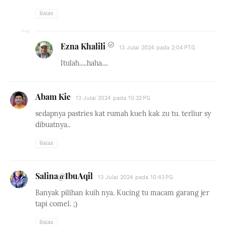
Balas
Ezna Khalili
13 Julai 2024 pada 2:04 PTG
Itulah.....haha....
Abam Kie
13 Julai 2024 pada 10:32 PG
sedapnya pastries kat rumah kueh kak zu tu. terliur sy
dibuatnya..
Balas
Salina@IbuAqil
13 Julai 2024 pada 10:43 PG
Banyak pilihan kuih nya. Kucing tu macam garang jer
tapi comel. ;)
Balas