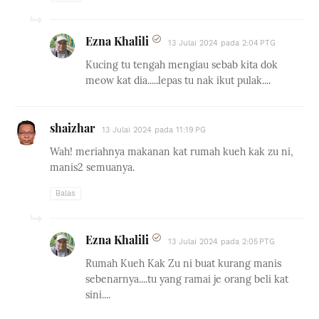
Ezna Khalili
13 Julai 2024 pada 2:04 PTG
Kucing tu tengah mengiau sebab kita dok
meow kat dia.....lepas tu nak ikut pulak....
shaizhar
13 Julai 2024 pada 11:19 PG
Wah! meriahnya makanan kat rumah kueh kak zu ni,
manis2 semuanya.
Balas
Ezna Khalili
13 Julai 2024 pada 2:05 PTG
Rumah Kueh Kak Zu ni buat kurang manis
sebenarnya....tu yang ramai je orang beli kat
sini....