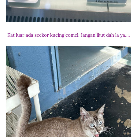
Kat luar ada seekor kucing comel. Jangan ikut dah la ya....