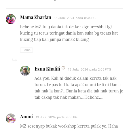
Mama Zharfan
13 Julai 2024 pada 8:34 PG
hehehe MZ tu ;) dania tak de ker dgn u--sbb i tgk
kucing tu terus teringat dania kan suka bg treats kat
kucing tiap kali jumpa mana2 kucing
Balas
Ezna Khalili
13 Julai 2024 pada 2:03 PTG
Ada you. Kali ni duduk dalam kereta tak nak
turun. Lepas tu I kata apa2 ummi beli ni Dania
tak nak la kan?....Dania kata dia tak nak turun je
tak cakap tak nak makan....Hehehe....
Ammi
13 Julai 2024 pada 9:08 PG
MZ sesenyap bukak workshop kereta pulak ye. Haha