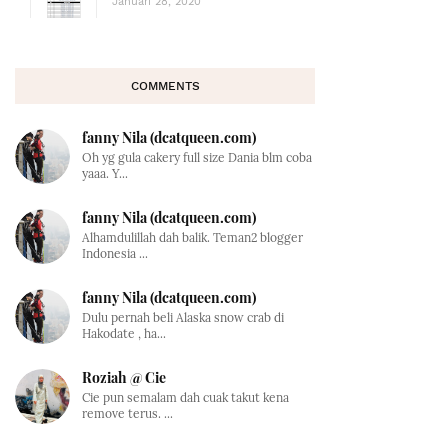
Januari 28, 2020
COMMENTS
fanny Nila (dcatqueen.com)
Oh yg gula cakery full size Dania blm coba
yaaa. Y...
fanny Nila (dcatqueen.com)
Alhamdulillah dah balik. Teman2 blogger
Indonesia ...
fanny Nila (dcatqueen.com)
Dulu pernah beli Alaska snow crab di
Hakodate , ha...
Roziah @ Cie
Cie pun semalam dah cuak takut kena
remove terus. ...