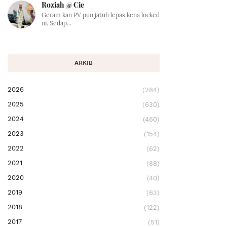
Roziah @ Cie
Geram kan PV pun jatuh lepas kena locked
ni. Sedap...
ARKIB
2026
(284)
2025
(630)
2024
(460)
2023
(154)
2022
(62)
2021
(88)
2020
(40)
2019
(63)
2018
(122)
2017
(51)