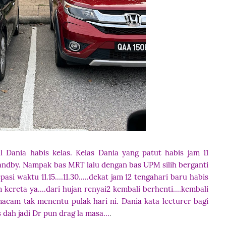
l Dania habis kelas. Kelas Dania yang patut habis jam 11
standby. Nampak bas MRT lalu dengan bas UPM silih berganti
si waktu 11.15....11.30.....dekat jam 12 tengahari baru habis
kereta ya....dari hujan renyai2 kembali berhenti....kembali
acam tak menentu pulak hari ni. Dania kata lecturer bagi
 dah jadi Dr pun drag la masa...
.