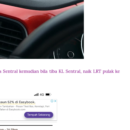
ya Sentral kemudian bila tiba KL Sentral, naik LRT pulak ke