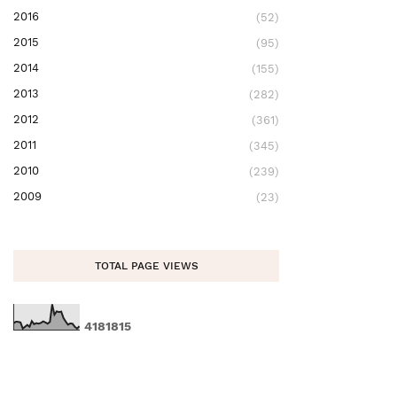
2016
(52)
2015
(95)
2014
(155)
2013
(282)
2012
(361)
2011
(345)
2010
(239)
2009
(23)
TOTAL PAGE VIEWS
4
1
8
1
8
1
5