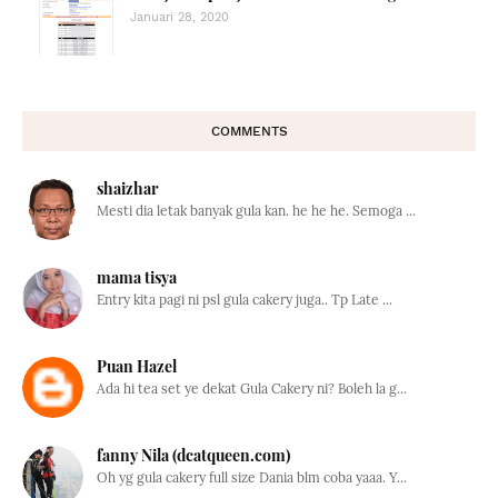
Januari 28, 2020
COMMENTS
shaizhar
Mesti dia letak banyak gula kan. he he he. Semoga ...
mama tisya
Entry kita pagi ni psl gula cakery juga.. Tp Late ...
Puan Hazel
Ada hi tea set ye dekat Gula Cakery ni? Boleh la g...
fanny Nila (dcatqueen.com)
Oh yg gula cakery full size Dania blm coba yaaa. Y...