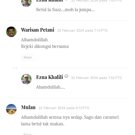
22 Februari 2024 pada 7:52 PTG
Betul la Suzz....moh la jumpa....
Warisan Petani
22 Februari 2024 pada 7:13 PTG
Alhamdulillah
Rejeki dikongsi bersama
Balas
Ezna Khalili
22 Februari 2024 pada 7:52 PTG
Ahamdulilah.....
Mulan
22 Februari 2024 pada 9:13 PTG
Alhamdulillah semua nya sedap. Sagu dan caramel
lama betul tak makan.
Balas