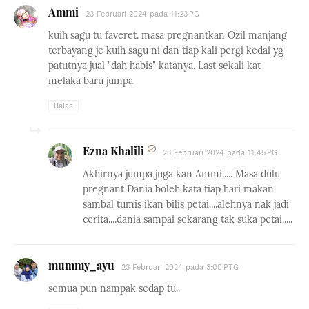
Ammi
23 Februari 2024 pada 11:23 PG
kuih sagu tu faveret. masa pregnantkan Ozil manjang
terbayang je kuih sagu ni dan tiap kali pergi kedai yg
patutnya jual "dah habis" katanya. Last sekali kat
melaka baru jumpa
Balas
Ezna Khalili
23 Februari 2024 pada 11:45 PG
Akhirnya jumpa juga kan Ammi..... Masa dulu
pregnant Dania boleh kata tiap hari makan
sambal tumis ikan bilis petai....alehnya nak jadi
cerita....dania sampai sekarang tak suka petai.....
mummy_ayu
23 Februari 2024 pada 3:00 PTG
semua pun nampak sedap tu..