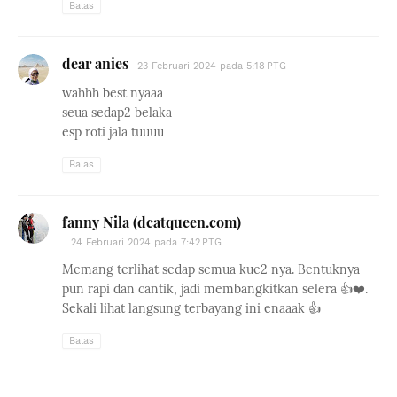
Balas
dear anies
23 Februari 2024 pada 5:18 PTG
wahhh best nyaaa
seua sedap2 belaka
esp roti jala tuuuu
Balas
fanny Nila (dcatqueen.com)
24 Februari 2024 pada 7:42 PTG
Memang terlihat sedap semua kue2 nya. Bentuknya
pun rapi dan cantik, jadi membangkitkan selera 👍❤️.
Sekali lihat langsung terbayang ini enaaak 👍
Balas