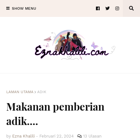
SHOW MENU
LAMAN UTAMA
ADIK
Makanan pemberian
adik....
by
Ezna Khalili
-
Februari 22, 2024
13 Ulasan