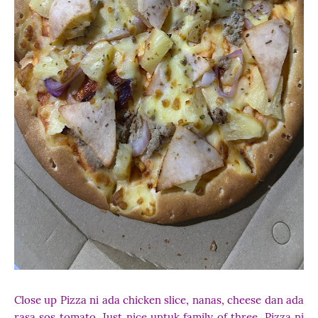
Close up Pizza ni ada chicken slice, nanas, cheese dan ada
rasa sos tomato. Just nice untuk family of three. Pizza ni