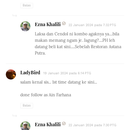
Balas
Ezna Khalili
22 Januari 2024 pada 7:32 PTG
Laksa dan Cendol ni kombo agaknya ya....bila
makan memang ngam je. Jagung?....PH leh
datang beli kat sini.....Sebelah Restoran Astana
Putra.
LadyBird
19 Januari 2024 pada 6:14 PTG
salam kenal sis... 1st time datang ke sini...
done follow as Ain Farhana
Balas
Ezna Khalili
22 Januari 2024 pada 7:30 PTG