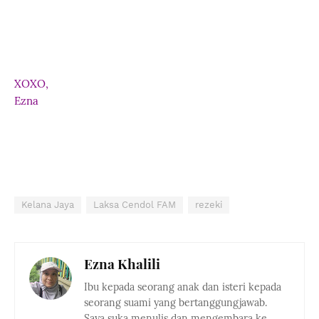
XOXO,
Ezna
Kelana Jaya
Laksa Cendol FAM
rezeki
Ezna Khalili
Ibu kepada seorang anak dan isteri kepada
seorang suami yang bertanggungjawab.
Saya suka menulis dan mengembara ke