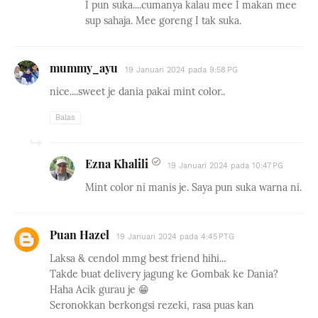
I pun suka....cumanya kalau mee I makan mee
sup sahaja. Mee goreng I tak suka.
mummy_ayu
19 Januari 2024 pada 9:58 PG
nice....sweet je dania pakai mint color..
Balas
Ezna Khalili
19 Januari 2024 pada 10:47 PG
Mint color ni manis je. Saya pun suka warna ni.
Puan Hazel
19 Januari 2024 pada 4:45 PTG
Laksa & cendol mmg best friend hihi...
Takde buat delivery jagung ke Gombak ke Dania?
Haha Acik gurau je 😁
Seronokkan berkongsi rezeki, rasa puas kan