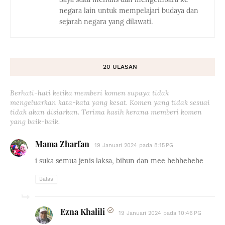
negara lain untuk mempelajari budaya dan
sejarah negara yang dilawati.
20 ULASAN
Berhati-hati ketika memberi komen supaya tidak
mengeluarkan kata-kata yang kesat. Komen yang tidak sesuai
tidak akan disiarkan. Terima kasih kerana memberi komen
yang baik-baik.
Mama Zharfan
19 Januari 2024 pada 8:15 PG
i suka semua jenis laksa, bihun dan mee hehhehehe
Balas
Ezna Khalili
19 Januari 2024 pada 10:46 PG