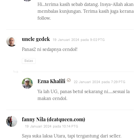
Hi...terima kasih sebab datang. Insya-Allah akan
membalas kunjungan. Terima kasih juga kerana
follow.
uncle gedek
19 Januari 2024 pada 9:02 PTG
Panas2 ni sedapnya cendol!
Balas
Ezna Khalili
22 Januari 2024 pada 7:29 PTG
Ya lah UG, panas betul sekarang ni.....sesuai la
makan cendol.
fanny Nila (dcatqueen.com)
19 Januari 2024 pada 10:14 PTG
Saya suka laksa Utara, tapi tergantung dari seller.