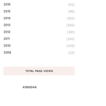
2016
(52)
2015
(95)
2014
(155)
2013
(282)
2012
(361)
2011
(345)
2010
(239)
2009
(23)
TOTAL PAGE VIEWS
4
1
8
0
0
4
4