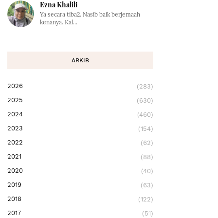
Ezna Khalili
Ya secara tiba2. Nasib baik berjemaah
kenanya. Kal...
ARKIB
2026
(283)
2025
(630)
2024
(460)
2023
(154)
2022
(62)
2021
(88)
2020
(40)
2019
(63)
2018
(122)
2017
(51)