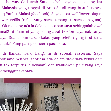
all the way dari Arab Saudi sebab saya ada menang kat
 Malaysia yang tinggal di Arab Saudi yang buat business
Souq Yanbu-Malazi (facebook).
Saya dapat wallflower plug ni
wer refills (refills yang saya menang tu saya dah guna).
un. Ok memang ada la dalam simpanan saya sehinggalah awal
ramai2 ni Puan ni yang paling awal telefon saya nak tanya
aya. Suami pun cakap kalau yang telefon yang first tu la
ul tak?. Yang paling concern pasal kita.
a di Bandar Baru Bangi ni di sebuah restoran. Saya
housand Wishes (sentiasa ada dalam stok saya refills dari
di tak terputus la bekalan) dan wallflower plug yang saya
nak menggunakannya.