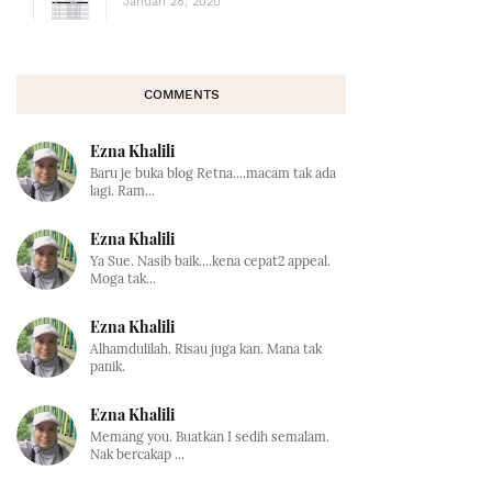
Januari 28, 2020
COMMENTS
Ezna Khalili
Baru je buka blog Retna....macam tak ada
lagi. Ram...
Ezna Khalili
Ya Sue. Nasib baik....kena cepat2 appeal.
Moga tak...
Ezna Khalili
Alhamdulilah. Risau juga kan. Mana tak
panik.
Ezna Khalili
Memang you. Buatkan I sedih semalam.
Nak bercakap ...