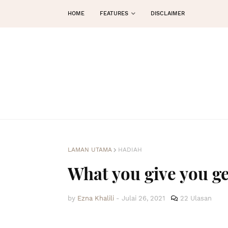
HOME
FEATURES
DISCLAIMER
LAMAN UTAMA
HADIAH
What you give you ge
by
Ezna Khalili
-
Julai 26, 2021
22 Ulasan