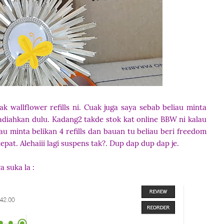
ak wallflower refills ni. Cuak juga saya sebab beliau minta
adiahkan dulu. Kadang2 takde stok kat online BBW ni kalau
iau minta belikan 4 refills dan bauan tu beliau beri freedom
tepat. Alehaiii lagi suspens tak?. Dup dap dup dap je.
a suka la :