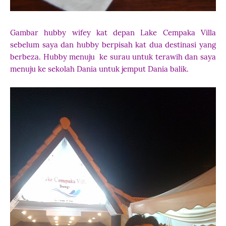
Gambar hubby wifey kat depan Lake Cempaka Villa
sebelum saya dan hubby berpisah kat dua destinasi yang
berbeza. Hubby menuju ke surau untuk terawih dan saya
menuju ke sekolah Dania untuk jemput Dania balik.