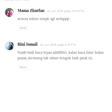
Mama Zharfan
22 Jun 2018 pada 12:14 PTG
semua mknn nmpk sgt sedappp
Balas
Rini Ismail
23 Jun 2018 pada 4:31 PTG
Nasib baik baca lepas aildilfitri, kalau baca time bulan
puasa..memang tak tahan tengok lauk pauk ni..
Balas