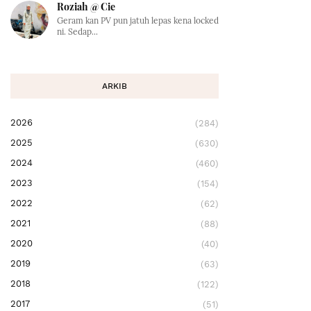
Roziah @ Cie
Geram kan PV pun jatuh lepas kena locked
ni. Sedap...
ARKIB
2026
(284)
2025
(630)
2024
(460)
2023
(154)
2022
(62)
2021
(88)
2020
(40)
2019
(63)
2018
(122)
2017
(51)