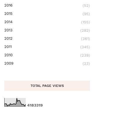
2016
(52)
2015
(95)
2014
(155)
2013
(282)
2012
(361)
2011
(345)
2010
(239)
2009
(23)
TOTAL PAGE VIEWS
4
1
8
3
3
1
9