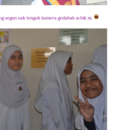
yang segan nak tengok kamera gedabak achik ni.