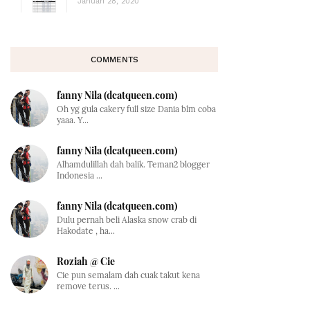
Januari 28, 2020
COMMENTS
fanny Nila (dcatqueen.com)
Oh yg gula cakery full size Dania blm coba
yaaa. Y...
fanny Nila (dcatqueen.com)
Alhamdulillah dah balik. Teman2 blogger
Indonesia ...
fanny Nila (dcatqueen.com)
Dulu pernah beli Alaska snow crab di
Hakodate , ha...
Roziah @ Cie
Cie pun semalam dah cuak takut kena
remove terus. ...