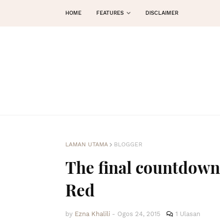
HOME
FEATURES
DISCLAIMER
LAMAN UTAMA
BLOGGER
The final countdow
Red
by
Ezna Khalili
-
Ogos 24, 2015
1 Ulasan