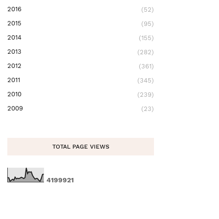
2016
(52)
2015
(95)
2014
(155)
2013
(282)
2012
(361)
2011
(345)
2010
(239)
2009
(23)
TOTAL PAGE VIEWS
4
1
9
9
9
2
1