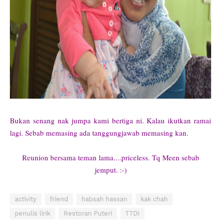
Bukan senang nak jumpa kami bertiga ni. Kalau ikutkan ramai
lagi. Sebab memasing ada tanggungjawab memasing kan.
Reunion bersama teman lama....priceless. Tq Meen sebab
jemput. :-)
activity
friend
habsah hassan
kak chah
penulis lirik
Restoran Puteri
TTDI