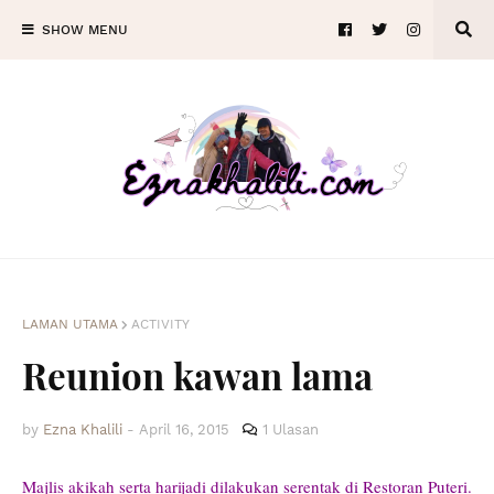
SHOW MENU
LAMAN UTAMA
ACTIVITY
Reunion kawan lama
by
Ezna Khalili
-
April 16, 2015
1 Ulasan
Majlis akikah serta harijadi dilakukan serentak di Restoran Puteri.