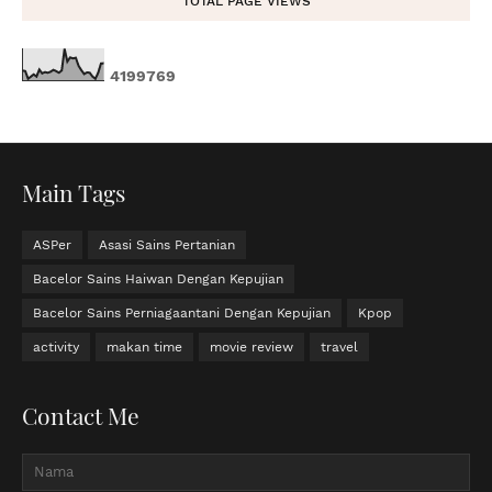
TOTAL PAGE VIEWS
4
1
9
9
7
6
9
Main Tags
ASPer
Asasi Sains Pertanian
Bacelor Sains Haiwan Dengan Kepujian
Bacelor Sains Perniagaantani Dengan Kepujian
Kpop
activity
makan time
movie review
travel
Contact Me