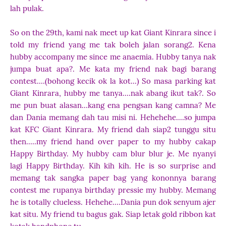
lah pulak.
So on the 29th, kami nak meet up kat Giant Kinrara since i
told my friend yang me tak boleh jalan sorang2. Kena
hubby accompany me since me anaemia. Hubby tanya nak
jumpa buat apa?. Me kata my friend nak bagi barang
contest....(bohong kecik ok la kot...) So masa parking kat
Giant Kinrara, hubby me tanya....nak abang ikut tak?. So
me pun buat alasan...kang ena pengsan kang camna? Me
dan Dania memang dah tau misi ni. Hehehehe....so jumpa
kat KFC Giant Kinrara. My friend dah siap2 tunggu situ
then.....my friend hand over paper to my hubby cakap
Happy Birthday. My hubby cam blur blur je. Me nyanyi
lagi Happy Birthday. Kih kih kih. He is so surprise and
memang tak sangka paper bag yang kononnya barang
contest me rupanya birthday pressie my hubby. Memang
he is totally clueless. Hehehe....Dania pun dok senyum ajer
kat situ. My friend tu bagus gak. Siap letak gold ribbon kat