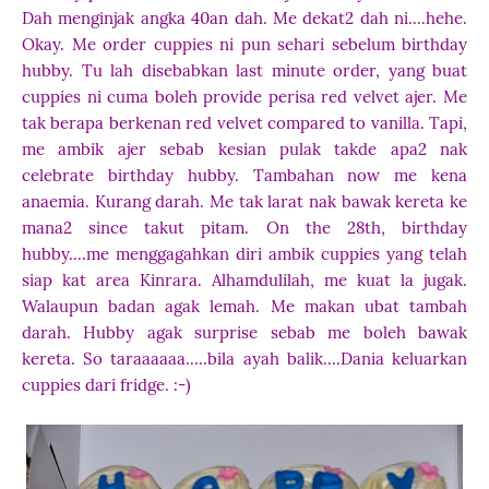
Dah menginjak angka 40an dah. Me dekat2 dah ni....hehe.
Okay. Me order cuppies ni pun sehari sebelum birthday
hubby. Tu lah disebabkan last minute order, yang buat
cuppies ni cuma boleh provide perisa red velvet ajer. Me
tak berapa berkenan red velvet compared to vanilla. Tapi,
me ambik ajer sebab kesian pulak takde apa2 nak
celebrate birthday hubby. Tambahan now me kena
anaemia. Kurang darah. Me tak larat nak bawak kereta ke
mana2 since takut pitam. On the 28th, birthday
hubby....me menggagahkan diri ambik cuppies yang telah
siap kat area Kinrara. Alhamdulilah, me kuat la jugak.
Walaupun badan agak lemah. Me makan ubat tambah
darah. Hubby agak surprise sebab me boleh bawak
kereta. So taraaaaaa.....bila ayah balik....Dania keluarkan
cuppies dari fridge. :-)