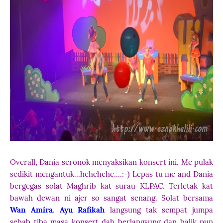
Overall, Dania seronok menyaksikan konsert ini. Me pulak
sedikit mengantuk...hehehehe....:-) Lepas tu me and Dania
bergegas solat Maghrib kat surau KLPAC. Terletak kat
bawah dewan ni ajer so sangat senang. Solat bersama
Wan Amira
.
Ayu Rafikah
langsung tak sempat jumpa
sebab tiba masa konsert dah berlangsung dan balik pun