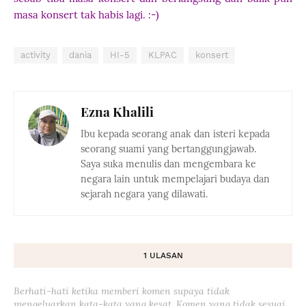
masa konsert tak habis lagi. :-)
activity
dania
HI-5
KLPAC
konsert
Ezna Khalili
Ibu kepada seorang anak dan isteri kepada
seorang suami yang bertanggungjawab.
Saya suka menulis dan mengembara ke
negara lain untuk mempelajari budaya dan
sejarah negara yang dilawati.
1 ULASAN
Berhati-hati ketika memberi komen supaya tidak
mengeluarkan kata-kata yang kesat. Komen yang tidak sesuai