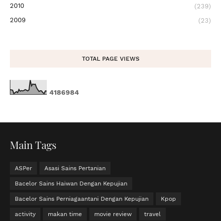
2010
(239)
2009
(23)
TOTAL PAGE VIEWS
4
1
8
6
9
8
4
Main Tags
ASPer
Asasi Sains Pertanian
Bacelor Sains Haiwan Dengan Kepujian
Bacelor Sains Perniagaantani Dengan Kepujian
Kpop
activity
makan time
movie review
travel