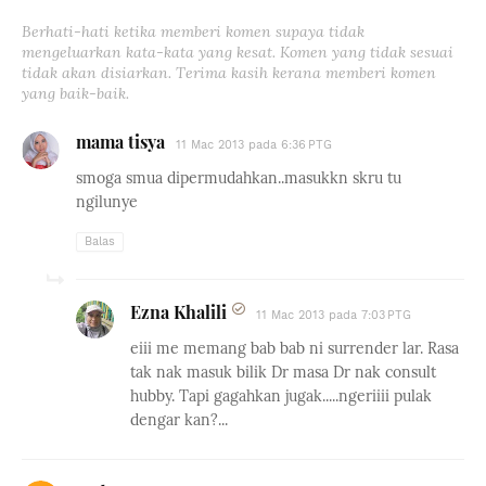
Berhati-hati ketika memberi komen supaya tidak
mengeluarkan kata-kata yang kesat. Komen yang tidak sesuai
tidak akan disiarkan. Terima kasih kerana memberi komen
yang baik-baik.
mama tisya
11 Mac 2013 pada 6:36 PTG
smoga smua dipermudahkan..masukkn skru tu
ngilunye
Balas
Ezna Khalili
11 Mac 2013 pada 7:03 PTG
eiii me memang bab bab ni surrender lar. Rasa
tak nak masuk bilik Dr masa Dr nak consult
hubby. Tapi gagahkan jugak.....ngeriiii pulak
dengar kan?...