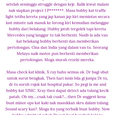
setelah seminggu struggle dengan keje. Balik lewat malam
nak siapkan project I P*******. Masa hubby kat traffic
light tetiba kereta yang jap kanan jap kiri memintas secara
last minute nak masuk ke lorong kiri kemudian melanggar
hubby dari belakang. Hubby jatuh tergolek tapi kereta
Mercedes yang langgar tu tak berhenti. Nasib la ada van
kat belakang hubby berhenti dan memberikan
pertolongan. Cina dan India yang dalam van tu. Seorang
Melayu naik motor pun berhenti memberikan
pertolongan. Moga murah rezeki mereka.
Masa check kat klinik, X ray bahu semua ok. Dr bagi ubat
untuk surut bengkak. Then hari isnin bila gi jumpa Dr tu,
dr tu suruh rujuk kat hospital pakar. So pegi la me and
hubby kat SJMC. Xray then dapat detect ada tulang kecik
patah. Oh my....cuak tak cuak?....then Dr suggest kena
buat minor ops kat kaki nak masukkan skru dalam tulang.
Sound scary kan?. Moga itu yang terbaik buat hubby. Now