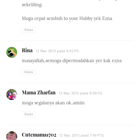
sekeliling.
Moga cepat sembuh to your Hubby yek Ezna
Balas
Rina
12 Mac 2013 pada 9:02 PG
masayallah..semoga dipermudahkan yer kak ezna
Balas
Mama Zharfan
12 Mac 2013 pada 9:08 PG
moga segalanya akan ok..amiin
Balas
Cutemama1702
12 Mac 2013 pada 1:16 PTG