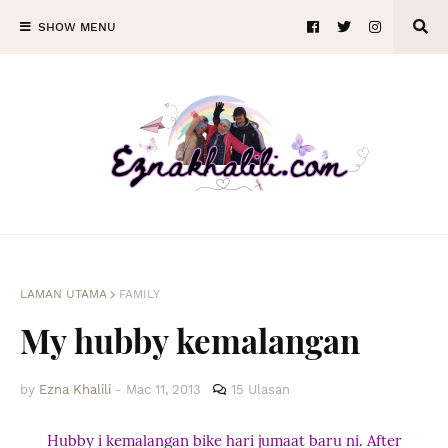
SHOW MENU
LAMAN UTAMA
FAMILY
My hubby kemalangan
by
Ezna Khalili
-
Mac 11, 2013
15 Ulasan
Hubby i kemalangan bike hari jumaat baru ni. After