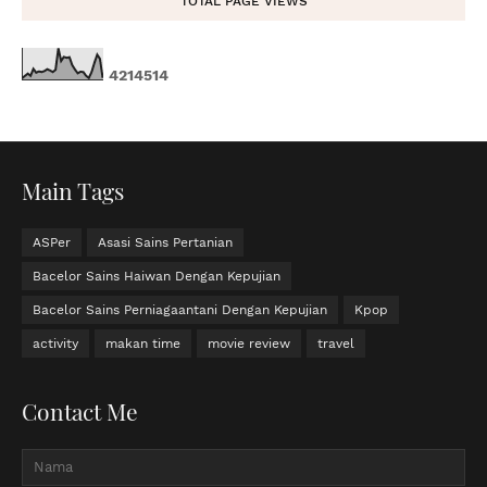
TOTAL PAGE VIEWS
4
2
1
4
5
1
4
Main Tags
ASPer
Asasi Sains Pertanian
Bacelor Sains Haiwan Dengan Kepujian
Bacelor Sains Perniagaantani Dengan Kepujian
Kpop
activity
makan time
movie review
travel
Contact Me