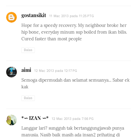
gostansikit
11 Mac 2013 pada 11:25 PTG
Hope for a speedy recovery. My neighbour broke her
hip bone, everyday minum sup boiled from ikan bilis.
Cured faster than most people
Balas
aimi
12 Mac 2013 pada 12:17 PG
Semoga dipermudah dan selamat semuanya... Sabar ek
kak
Balas
*∽ IZAN ∽*
12 Mac 2013 pada 7:56 PG
Langgar lari? sungguh tak bertanggungjawab punya
manusia. Nasib baik masih ada insan2 prihating di