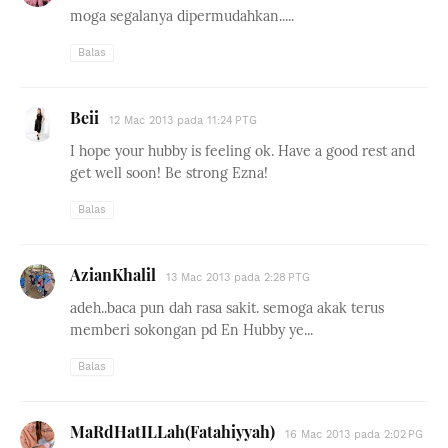
moga segalanya dipermudahkan.....
Balas
Beii
12 Mac 2013 pada 11:24 PTG
I hope your hubby is feeling ok. Have a good rest and
get well soon! Be strong Ezna!
Balas
AzianKhalil
13 Mac 2013 pada 2:28 PTG
adeh..baca pun dah rasa sakit. semoga akak terus
memberi sokongan pd En Hubby ye...
Balas
MaRdHatILLah(Fatahiyyah)
16 Mac 2013 pada 2:02 PG