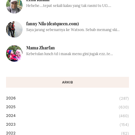
Hehehe....tepat sekali kalau yang tak rasmi tu UG....
fanny Nila (dcatqueen.com)
Saya jarang sebenarnya ke Watson. Sebab memang ski...
Mama Zharfan
Kebetulan lunch td i masak menu gini jugak ezz..te...
ARKIB
2026
(287)
2025
(630)
2024
(460)
2023
(154)
2022
(62)