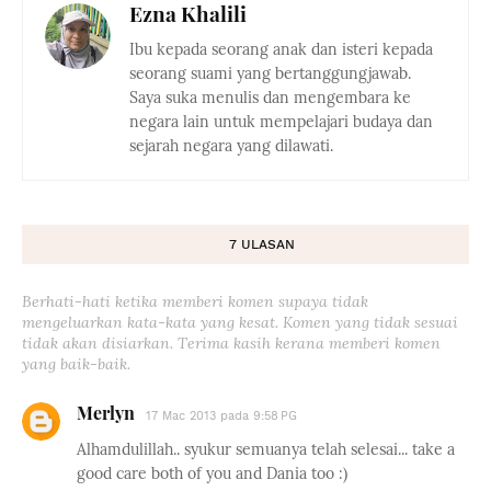
Ezna Khalili
Ibu kepada seorang anak dan isteri kepada
seorang suami yang bertanggungjawab.
Saya suka menulis dan mengembara ke
negara lain untuk mempelajari budaya dan
sejarah negara yang dilawati.
7 ULASAN
Berhati-hati ketika memberi komen supaya tidak
mengeluarkan kata-kata yang kesat. Komen yang tidak sesuai
tidak akan disiarkan. Terima kasih kerana memberi komen
yang baik-baik.
Merlyn
17 Mac 2013 pada 9:58 PG
Alhamdulillah.. syukur semuanya telah selesai... take a
good care both of you and Dania too :)