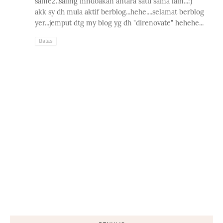
same2..saling mndoakan antara satu sama lain...:)
akk sy dh mula aktif berblog...hehe....selamat berblog
yer...jemput dtg my blog yg dh "direnovate" hehehe...
Balas