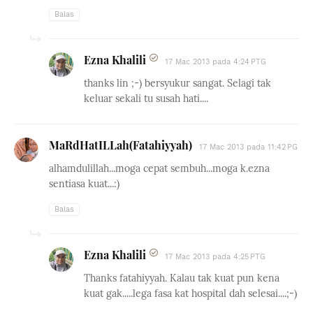
Balas
Ezna Khalili
17 Mac 2013 pada 4:24 PTG
thanks lin ;-) bersyukur sangat. Selagi tak
keluar sekali tu susah hati....
MaRdHatILLah(Fatahiyyah)
17 Mac 2013 pada 11:42 PG
alhamdulillah...moga cepat sembuh...moga k.ezna
sentiasa kuat...:)
Balas
Ezna Khalili
17 Mac 2013 pada 4:25 PTG
Thanks fatahiyyah. Kalau tak kuat pun kena
kuat gak.....lega fasa kat hospital dah selesai....;-)