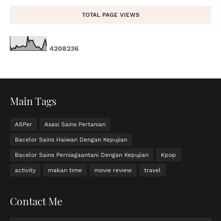
TOTAL PAGE VIEWS
4
2
0
8
2
3
6
Main Tags
ASPer
Asasi Sains Pertanian
Bacelor Sains Haiwan Dengan Kepujian
Bacelor Sains Perniagaantani Dengan Kepujian
Kpop
activity
makan time
movie review
travel
Contact Me