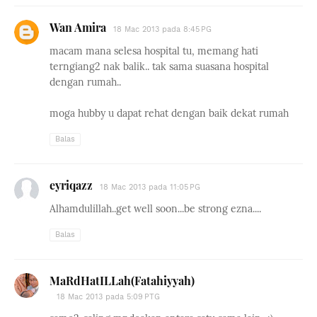
Wan Amira
18 Mac 2013 pada 8:45 PG
macam mana selesa hospital tu, memang hati
terngiang2 nak balik.. tak sama suasana hospital
dengan rumah..
moga hubby u dapat rehat dengan baik dekat rumah
Balas
eyriqazz
18 Mac 2013 pada 11:05 PG
Alhamdulillah..get well soon...be strong ezna....
Balas
MaRdHatILLah(Fatahiyyah)
18 Mac 2013 pada 5:09 PTG