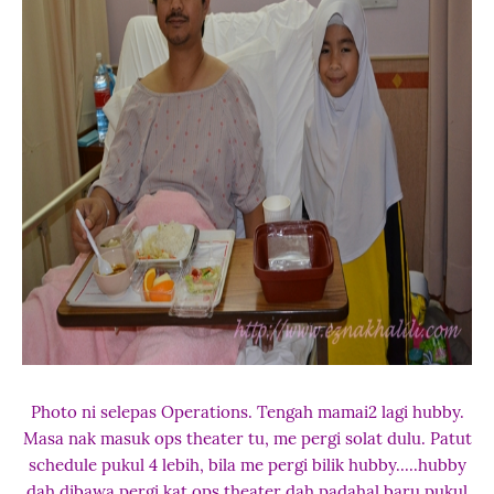
Photo ni selepas Operations. Tengah mamai2 lagi hubby.
Masa nak masuk ops theater tu, me pergi solat dulu. Patut
schedule pukul 4 lebih, bila me pergi bilik hubby.....hubby
dah dibawa pergi kat ops theater dah padahal baru pukul