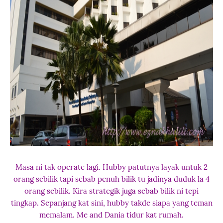
Masa ni tak operate lagi. Hubby patutnya layak untuk 2
orang sebilik tapi sebab penuh bilik tu jadinya duduk la 4
orang sebilik. Kira strategik juga sebab bilik ni tepi
tingkap. Sepanjang kat sini, hubby takde siapa yang teman
memalam. Me and Dania tidur kat rumah.