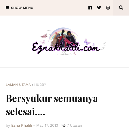
SHOW MENU
LAMAN UTAMA
HUBBY
Bersyukur semuanya
selesai....
by
Ezna Khalili
-
Mac 17, 2013
7 Ulasan