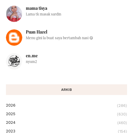
mama tisya
Lama tk masak sardin
Puan Hazel
Menu gini la buat saya bertambah nasi 😋
en.me
nyum2
ARKIB
2026
(286)
2025
(630)
2024
(460)
2023
(154)