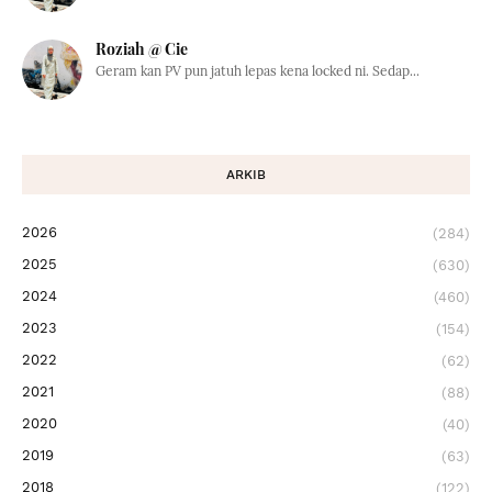
Roziah @ Cie
Geram kan PV pun jatuh lepas kena locked ni. Sedap...
ARKIB
2026
(284)
2025
(630)
2024
(460)
2023
(154)
2022
(62)
2021
(88)
2020
(40)
2019
(63)
2018
(122)