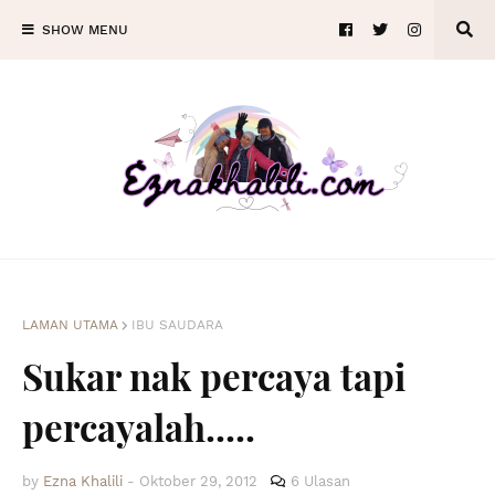
SHOW MENU
LAMAN UTAMA
IBU SAUDARA
Sukar nak percaya tapi
percayalah.....
by
Ezna Khalili
-
Oktober 29, 2012
6 Ulasan