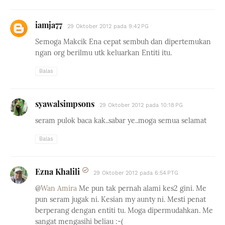
iamja77
29 Oktober 2012 pada 9:42 PG
Semoga Makcik Ena cepat sembuh dan dipertemukan
ngan org berilmu utk keluarkan Entiti itu.
Balas
syawalsimpsons
29 Oktober 2012 pada 10:18 PG
seram pulok baca kak..sabar ye..moga semua selamat
Balas
Ezna Khalili
29 Oktober 2012 pada 6:54 PTG
@
Wan Amira
Me pun tak pernah alami kes2 gini. Me
pun seram jugak ni. Kesian my aunty ni. Mesti penat
berperang dengan entiti tu. Moga dipermudahkan. Me
sangat mengasihi beliau :-(