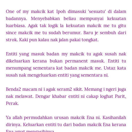
One of my makcik kat Ipoh dimasuki 'sesuatu' di dalam
badannya. Menyebabkan beliau mempunyai kekuatan
luarbiasa. Agak tak logik la kekuatan makcik me tu gitu
since makcik me tu sudah berumur. Baru je sembuh dari
strok. Kaki pun kalau nak jalan pakai tongkat.
Entiti yang masuk badan my makcik tu agak susah nak
dikeluarkan kerana bukan permanent masuk. Entiti tu
menumpang sementara kat badan makcik me. Ustaz kata
susah nak mengeluarkan entiti yang sementara ni.
Benda2 macam ni i agak seram2 sikit. Memang i ngeri juga
nak melawat. Dengar khabar entiti ni cakap loghat Parit,
Perak.
Ya allah permudahkan urusan makcik Ena ni. Kasihanilah
dirinya. Keluarkan entiti tu dari badan makcik Ena kerana
Ena amat mengasihinya......