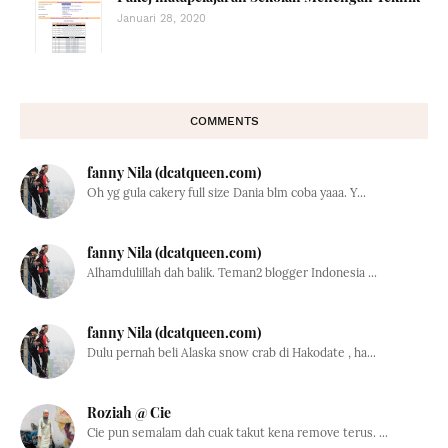
Januari 28, 2020
COMMENTS
fanny Nila (dcatqueen.com)
Oh yg gula cakery full size Dania blm coba yaaa. Y...
fanny Nila (dcatqueen.com)
Alhamdulillah dah balik. Teman2 blogger Indonesia ...
fanny Nila (dcatqueen.com)
Dulu pernah beli Alaska snow crab di Hakodate , ha...
Roziah @ Cie
Cie pun semalam dah cuak takut kena remove terus. ...