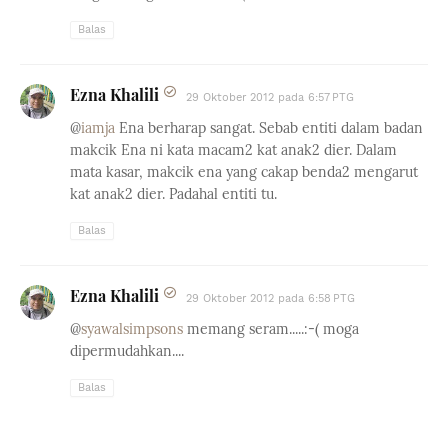
Balas
Ezna Khalili
29 Oktober 2012 pada 6:57 PTG
@
iamja
Ena berharap sangat. Sebab entiti dalam badan
makcik Ena ni kata macam2 kat anak2 dier. Dalam
mata kasar, makcik ena yang cakap benda2 mengarut
kat anak2 dier. Padahal entiti tu.
Balas
Ezna Khalili
29 Oktober 2012 pada 6:58 PTG
@
syawalsimpsons
memang seram.....:-( moga
dipermudahkan....
Balas