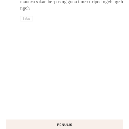
maunya sakan berposing guna timer+tripod ngeh ngeh
ngeh
Balas
PENULIS