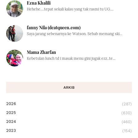
Ezna Khalili
Hehehe....tepat sekali kalau yang tak rasmi tu UG....
fanny Nila (dcatqueen.com)
Saya jarang sebenarnya ke Watson. Sebab memang ski...
Mama Zharfan
Kebetulan lunch td i masak menu gini jugak ezz..te...
ARKIB
2026
(287)
2025
(630)
2024
(460)
2023
(154)