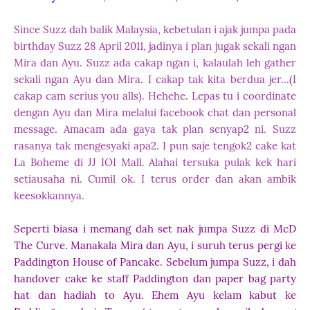
Since Suzz dah balik Malaysia, kebetulan i ajak jumpa pada
birthday Suzz 28 April 2011, jadinya
i plan jugak sekali ngan
Mira dan Ayu. Suzz ada cakap ngan i, kalaulah leh gather
sekali ngan Ayu dan Mira. I cakap tak kita berdua jer...(I
cakap cam serius you alls). Hehehe. Lepas tu i coordinate
dengan Ayu dan Mira melalui facebook chat dan personal
message. Amacam ada gaya tak plan senyap2 ni. Suzz
rasanya tak mengesyaki apa2. I pun saje tengok2 cake kat
La Boheme di JJ IOI Mall. Alahai tersuka pulak kek hari
setiausaha ni. Cumil ok. I terus order dan akan ambik
keesokkannya.
Seperti biasa i memang dah set nak jumpa Suzz di McD
The Curve. Manakala Mira dan Ayu, i suruh terus pergi ke
Paddington House of Pancake. Sebelum jumpa Suzz, i dah
handover cake ke staff Paddington dan paper bag party
hat dan hadiah to Ayu. Ehem Ayu kelam kabut ke