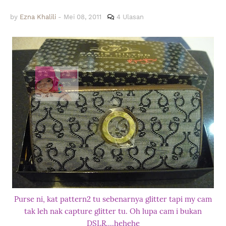
by
Ezna Khalili
-
Mei 08, 2011
4 Ulasan
Purse ni, kat pattern2 tu sebenarnya glitter tapi my cam
tak leh nak capture glitter tu. Oh lupa cam i bukan
DSLR....hehehe