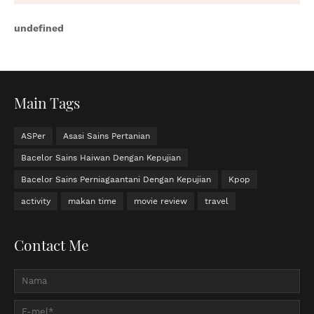
u
n
d
e
f
n
e
d
Main Tags
ASPer
Asasi Sains Pertanian
Bacelor Sains Haiwan Dengan Kepujian
Bacelor Sains Perniagaantani Dengan Kepujian
Kpop
activity
makan time
movie review
travel
Contact Me