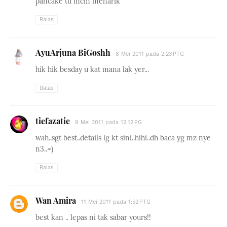
pancake tu mcm menarik
Balas
AyuArjuna BiGoshh
8 Mei 2011 pada 2:23 PTG
hik hik besday u kat mana lak yer...
Balas
tiefazatie
9 Mei 2011 pada 12:12 PG
wah..sgt best..details lg kt sini..hihi..dh baca yg mz nye
n3..=)
Balas
Wan Amira
11 Mei 2011 pada 1:52 PTG
best kan .. lepas ni tak sabar yours!!