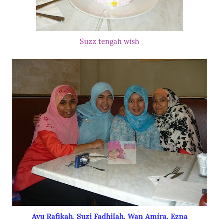
Suzz tengah wish
Ayu Rafikah
,
Suzi Fadhila
h
,
Wan Amira
, Ezna