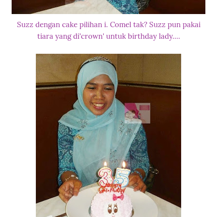
Suzz dengan cake pilihan i. Comel tak?
Suzz pun pakai
tiara yang di'crown' untuk birthday lady....