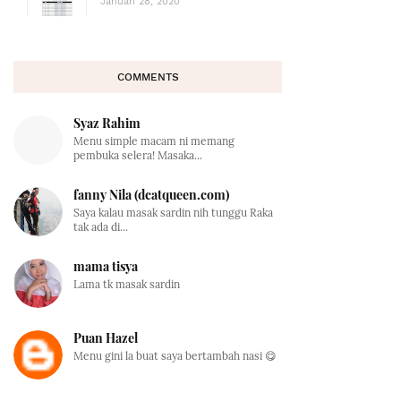
Januari 28, 2020
COMMENTS
Syaz Rahim
Menu simple macam ni memang
pembuka selera! Masaka...
fanny Nila (dcatqueen.com)
Saya kalau masak sardin nih tunggu Raka
tak ada di...
mama tisya
Lama tk masak sardin
Puan Hazel
Menu gini la buat saya bertambah nasi 😋