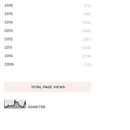
2016
(52)
2015
(95)
2014
(155)
2013
(282)
2012
(361)
2011
(345)
2010
(239)
2009
(23)
TOTAL PAGE VIEWS
4
2
0
8
7
5
9