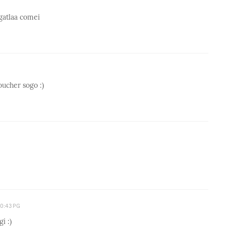
ngatlaa comei
oucher sogo :)
10:43 PG
i :)