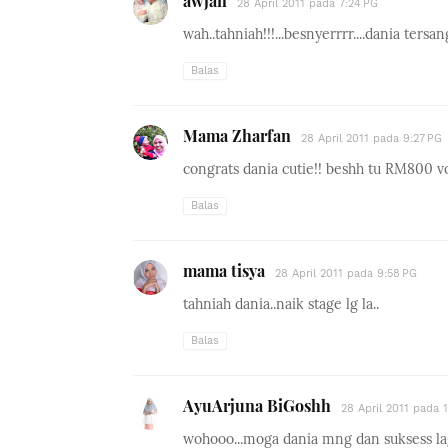
awjan
28 April 2011 pada 7:24 PG
wah..tahniah!!!...besnyerrrr....dania tersa
Balas
Mama Zharfan
28 April 2011 pada 9:27 PG
congrats dania cutie!! beshh tu RM800 v
Balas
mama tisya
28 April 2011 pada 9:58 PG
tahniah dania..naik stage lg la..
Balas
AyuArjuna BiGoshh
28 April 2011 pada 
wohooo...moga dania mng dan suksess lag