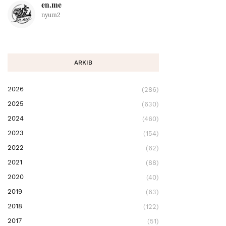
en.me
nyum2
ARKIB
2026
(286)
2025
(630)
2024
(460)
2023
(154)
2022
(62)
2021
(88)
2020
(40)
2019
(63)
2018
(122)
2017
(51)