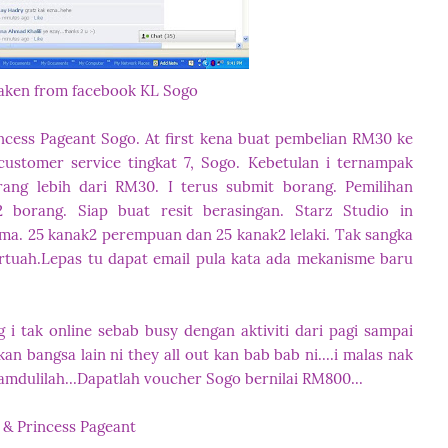
taken from facebook KL Sogo
incess Pageant Sogo. At first kena buat pembelian RM30 ke
 customer service tingkat 7, Sogo. Kebetulan i ternampak
rang lebih dari RM30. I terus submit borang. Pemilihan
 borang. Siap buat resit berasingan. Starz Studio in
ma. 25 kanak2 perempuan dan 25 kanak2 lelaki. Tak sangka
tuah.Lepas tu dapat email pula kata ada mekanisme baru
g i tak online sebab busy dengan aktiviti dari pagi sampai
kan bangsa lain ni they all out kan bab bab ni....i malas nak
alhamdulilah...Dapatlah voucher Sogo bernilai RM800...
 & Princess Pageant