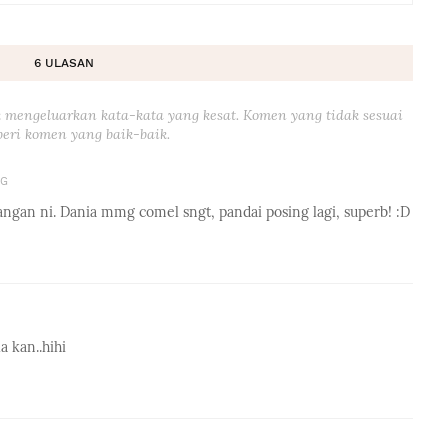
6 ULASAN
 mengeluarkan kata-kata yang kesat. Komen yang tidak sesuai
eri komen yang baik-baik.
PG
an ni. Dania mmg comel sngt, pandai posing lagi, superb! :D
 kan..hihi