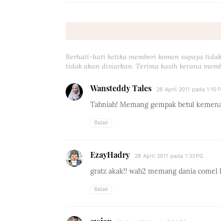
Berhati-hati ketika memberi komen supaya tidak
tidak akan disiarkan. Terima kasih kerana memb
Wansteddy Tales
28 April 2011 pada 1:10 
Tahniah! Memang gempak betul kemenang
Balas
EzayHadry
28 April 2011 pada 1:33 PG
gratz akak!! wah2 memang dania comel la
Balas