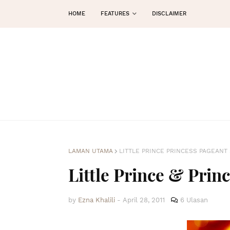
HOME
FEATURES
DISCLAIMER
LAMAN UTAMA
LITTLE PRINCE PRINCESS PAGEANT
Little Prince & Prin
by
Ezna Khalili
-
April 28, 2011
6 Ulasan