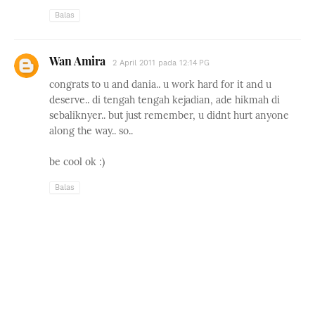
Balas
Wan Amira
2 April 2011 pada 12:14 PG
congrats to u and dania.. u work hard for it and u
deserve.. di tengah tengah kejadian, ade hikmah di
sebaliknyer.. but just remember, u didnt hurt anyone
along the way.. so..
be cool ok :)
Balas