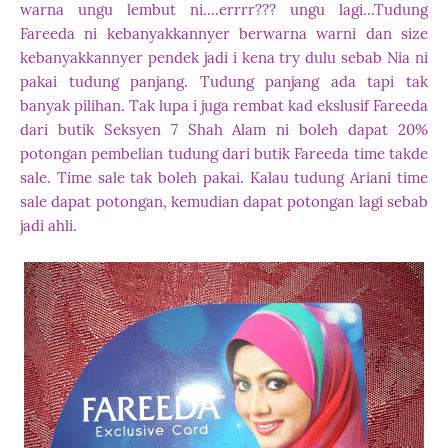
warna ungu lembut ni....errrr??? ungu lagi...Tudung
Fareeda ni kebanyakkannyer berwarna warni dan size
kebanyakkannyer pendek jadi i kena try dulu sebab Nia ni
pakai tudung panjang. Tudung panjang ada tapi tak
banyak pilihan. Tak lupa i juga rembat kad ekslusif Fareeda
dari butik Seksyen 7 Shah Alam ni boleh dapat 20%
potongan pembelian tudung dari butik Fareeda time takde
sale. Time sale tak boleh pakai. Kalau tudung Ariani time
sale dapat potongan, kemudian dapat potongan lagi sebab
jadi ahli.