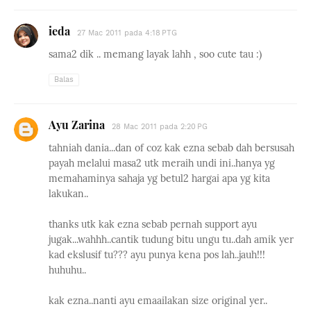
ieda
27 Mac 2011 pada 4:18 PTG
sama2 dik .. memang layak lahh , soo cute tau :)
Balas
Ayu Zarina
28 Mac 2011 pada 2:20 PG
tahniah dania...dan of coz kak ezna sebab dah bersusah
payah melalui masa2 utk meraih undi ini..hanya yg
memahaminya sahaja yg betul2 hargai apa yg kita
lakukan..
thanks utk kak ezna sebab pernah support ayu
jugak...wahhh..cantik tudung bitu ungu tu..dah amik yer
kad ekslusif tu??? ayu punya kena pos lah..jauh!!!
huhuhu..
kak ezna..nanti ayu emaailakan size original yer..