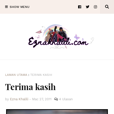
SHOW MENU
LAMAN UTAMA
TERIMA KASIH
Terima kasih
by
Ezna Khalili
-
Mac 27, 2011
4 Ulasan