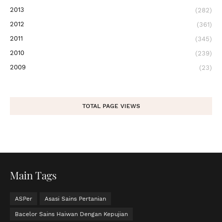
2013
(282)
2012
(361)
2011
(345)
2010
(239)
2009
(23)
TOTAL PAGE VIEWS
Main Tags
ASPer
Asasi Sains Pertanian
Bacelor Sains Haiwan Dengan Kepujian