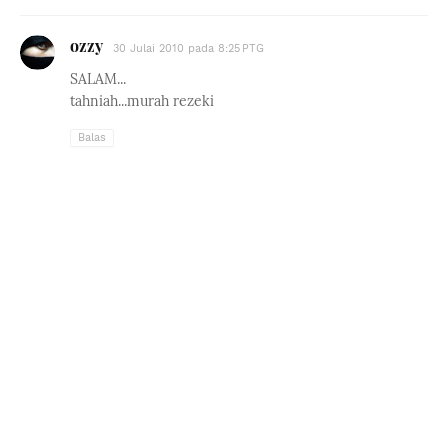
ozzy
30 Julai 2010 pada 8:25 PTG
SALAM...
tahniah...murah rezeki
Balas