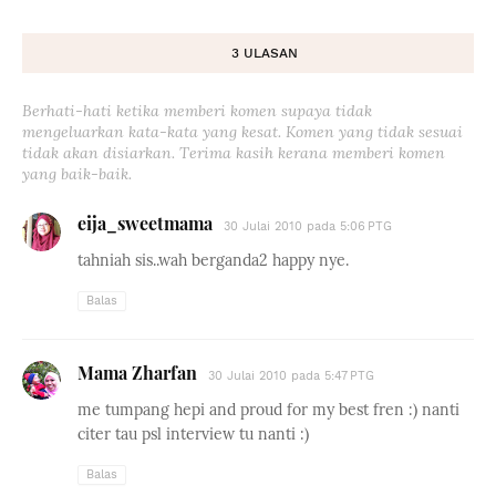
3 ULASAN
Berhati-hati ketika memberi komen supaya tidak
mengeluarkan kata-kata yang kesat. Komen yang tidak sesuai
tidak akan disiarkan. Terima kasih kerana memberi komen
yang baik-baik.
eija_sweetmama
30 Julai 2010 pada 5:06 PTG
tahniah sis..wah berganda2 happy nye.
Balas
Mama Zharfan
30 Julai 2010 pada 5:47 PTG
me tumpang hepi and proud for my best fren :) nanti
citer tau psl interview tu nanti :)
Balas