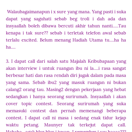
Walaubagaimanapun i x sure yang mana. Yang pasti i suka
dapat yang saguhati sebab beg troli i dah ada dan
insyaallah boleh dibawa bercuti akhir tahun nanti.....Tau
kenapa i tak sure?? sebab i terletak telefon awal sebab
terlalu excited. Belum menang Hadiah Utama tu....ha ha
ha....
3. I dapat call dari salah satu Majalah Keibubapaan yang
akan interview i untuk ruangan ibu ni la....
i rasa sangat
berbesar hati dan rasa rendah diri jugak dalam pada masa
yang sama. Sebab ibu2 yang masuk ruangan ni bukan
calang2 orang tau. Masing2 dengan pekerjaan yang hebat
sedangkan i hanya seorang surirumah. Insyaallah i akan
cover topic contest. Seorang surirumah yang suka
memasuki contest dan pernah memenangi beberapa
contest. I dapat call ni masa i sedang enak tidur kejap
waktu petang. Maunyer tak terkejut dapat call.
Hahaha...agak blur blur i jawap. I remember i say haaaa???