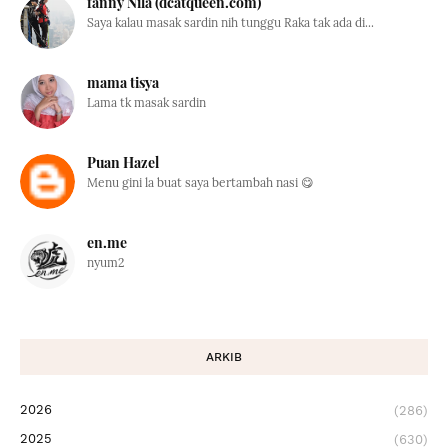
fanny Nila (dcatqueen.com)
Saya kalau masak sardin nih tunggu Raka tak ada di...
mama tisya
Lama tk masak sardin
Puan Hazel
Menu gini la buat saya bertambah nasi 😋
en.me
nyum2
ARKIB
2026
(286)
2025
(630)