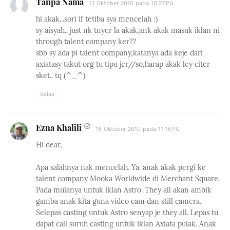
Tanpa Nama
13 Oktober 2010 pada 10:27 PG
hi akak...sori if tetiba sya mencelah :)
sy aisyah.. just nk tnyer la akak,ank akak masuk iklan ni
through talent company ker??
sbb sy ada pi talent company,katanya ada keje dari
axiatasy takut org tu tipu jer//so,harap akak ley citer
sket.. tq (^_^)
Balas
Ezna Khalili
18 Oktober 2010 pada 11:18 PG
Hi dear,
Apa salahnya nak mencelah. Ya. anak akak pergi ke
talent company Mooka Worldwide di Merchant Square.
Pada mulanya untuk iklan Astro. They all akan ambik
gamba anak kita guna video cam dan still camera.
Selepas casting untuk Astro senyap je they all. Lepas tu
dapat call suruh casting untuk iklan Axiata pulak. Anak