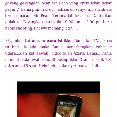
goyang-goyangkan bear Mr Bean yang crew lekat dekat
payung. Dania pun in order nak suruh senyum, I suruh dia
bersin macam Mr Bean. Teramatlah kelakar....Dania ikut
pulak tu. Bayangkan dari pukul 9.00 am - 12.00 pm baru
habis shooting. Pheww memang letih.....
**gambar kat atas tu masa 1st iklan Dania kat TV....lepas
tu baru la ada muka Dania menerbangkan cube ke
udara....dan kat bawah, video iklan Axiata Dania....Dania
muncul pada awal iklan. Shooting iklan 3 jam, masuk T.V.
tak sampai 5 saat. Heheheh....take nyer banyak kali....