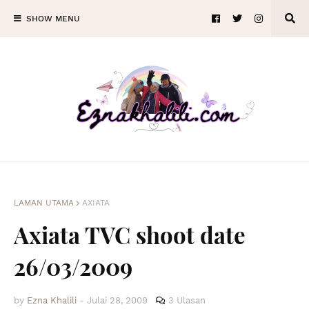
SHOW MENU
LAMAN UTAMA
AXIATA
Axiata TVC shoot date
26/03/2009
by
Ezna Khalili
-
Julai 28, 2009
3 Ulasan