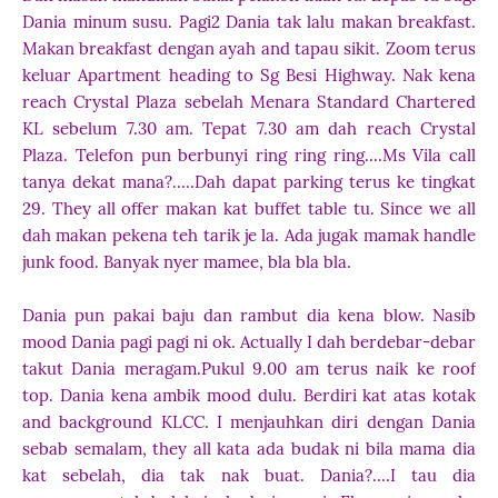
Dania minum susu. Pagi2 Dania tak lalu makan breakfast.
Makan breakfast dengan ayah and tapau sikit. Zoom terus
keluar Apartment heading to Sg Besi Highway. Nak kena
reach Crystal Plaza sebelah Menara Standard Chartered
KL sebelum 7.30 am. Tepat 7.30 am dah reach Crystal
Plaza. Telefon pun berbunyi ring ring ring....Ms Vila call
tanya dekat mana?.....Dah dapat parking terus ke tingkat
29. They all offer makan kat buffet table tu. Since we all
dah makan pekena teh tarik je la. Ada jugak mamak handle
junk food. Banyak nyer mamee, bla bla bla.
Dania pun pakai baju dan rambut dia kena blow. Nasib
mood Dania pagi pagi ni ok. Actually I dah berdebar-debar
takut Dania meragam.
Pukul 9.00 am terus naik ke roof
top. Dania kena ambik mood dulu. Berdiri kat atas kotak
and background KLCC. I menjauhkan diri dengan Dania
sebab semalam, they all kata ada budak ni bila mama dia
kat sebelah, dia tak nak buat. Dania?....I tau dia