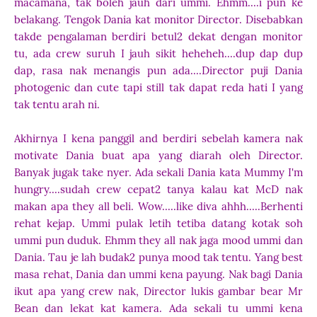
macamana, tak boleh jauh dari ummi. Ehmm....i pun ke
belakang. Tengok Dania kat monitor Director. Disebabkan
takde pengalaman berdiri betul2 dekat dengan monitor
tu, ada crew suruh I jauh sikit heheheh....dup dap dup
dap, rasa nak menangis pun ada....Director puji Dania
photogenic dan cute tapi still tak dapat reda hati I yang
tak tentu arah ni.
Akhirnya I kena panggil and berdiri sebelah kamera nak
motivate Dania buat apa yang diarah oleh Director.
Banyak jugak take nyer. Ada sekali Dania kata Mummy I'm
hungry....sudah crew cepat2 tanya kalau kat McD nak
makan apa they all beli. Wow.....like diva ahhh.....Berhenti
rehat kejap. Ummi pulak letih tetiba datang kotak soh
ummi pun duduk. Ehmm they all nak jaga mood ummi dan
Dania. Tau je lah budak2 punya mood tak tentu. Yang best
masa rehat, Dania dan ummi kena payung. Nak bagi Dania
ikut apa yang crew nak, Director lukis gambar bear Mr
Bean dan lekat kat kamera. Ada sekali tu ummi kena