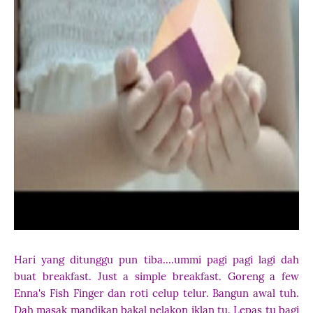
Hari yang ditunggu pun tiba....ummi pagi pagi lagi dah
buat breakfast. Just a simple breakfast. Goreng a few
Enna's Fish Finger dan roti celup telur. Bangun awal tuh.
Dah masak mandikan bakal pelakon iklan tu. Lepas tu bagi