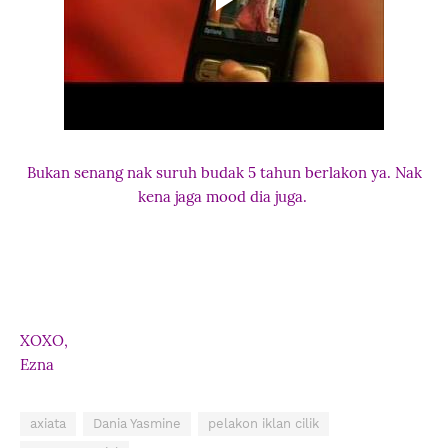
Bukan senang nak suruh budak 5 tahun berlakon ya. Nak
kena jaga mood dia juga.
XOXO,
Ezna
axiata
Dania Yasmine
pelakon iklan cilik