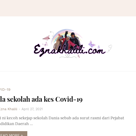
ID-19
la sekolah ada kes Covid-19
Ezna Khalili
-
April 27, 2021
i ni kecoh sekejap sekolah Dania sebab ada surat rasmi dari Pejabat
didikan Daerah …
READ MORE »