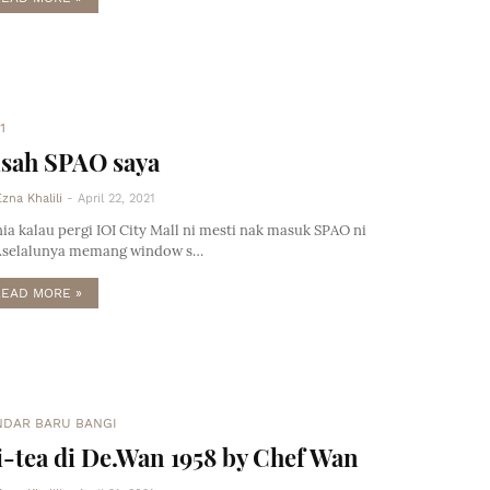
1
isah SPAO saya
Ezna Khalili
-
April 22, 2021
ia kalau pergi IOI City Mall ni mesti nak masuk SPAO ni
..selalunya memang window s…
READ MORE »
NDAR BARU BANGI
-tea di De.Wan 1958 by Chef Wan