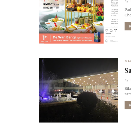
by
Pad
Che
MA
Sa
by
Bil
ram