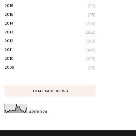
2016
(52)
2015
(95)
2014
(155)
2013
(282)
2012
(361)
2011
(345)
2010
(239)
2009
(23)
TOTAL PAGE VIEWS
4
2
0
0
9
2
4