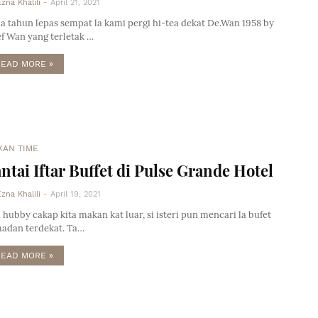
Ezna Khalili
-
April 21, 2021
a tahun lepas sempat la kami pergi hi-tea dekat De.Wan 1958 by
f Wan yang terletak …
READ MORE »
KAN TIME
ntai Iftar Buffet di Pulse Grande Hotel
Ezna Khalili
-
April 19, 2021
a hubby cakap kita makan kat luar, si isteri pun mencari la bufet
adan terdekat. Ta…
READ MORE »