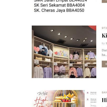
BT2
K
by
Dan
ha.
BA
Hi