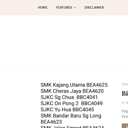
HOME
FEATURES
DISCLAIMER
COV
Bi
by
Pag
Pen