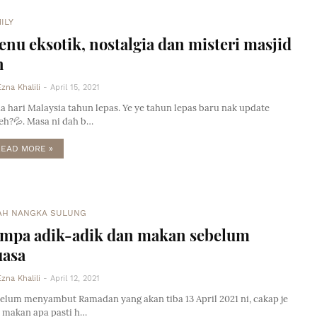
ILY
nu eksotik, nostalgia dan misteri masjid
n
Ezna Khalili
-
April 15, 2021
a hari Malaysia tahun lepas. Ye ye tahun lepas baru nak update
eh?💦. Masa ni dah b…
READ MORE »
AH NANGKA SULUNG
umpa adik-adik dan makan sebelum
uasa
Ezna Khalili
-
April 12, 2021
elum menyambut Ramadan yang akan tiba 13 April 2021 ni, cakap je
 makan apa pasti h…