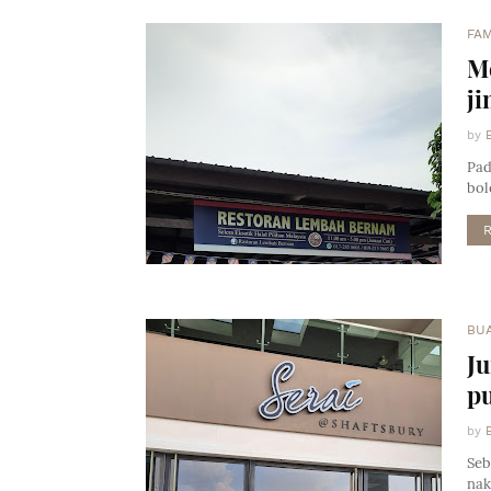
FAM
Me
ji
by
Pad
bol
BU
J
p
by
Seb
nak