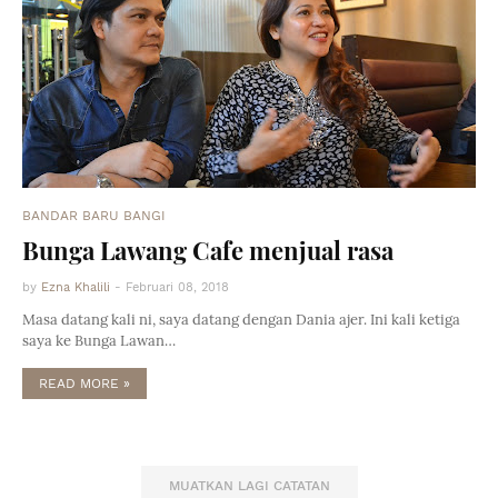
BANDAR BARU BANGI
Bunga Lawang Cafe menjual rasa
by
Ezna Khalili
-
Februari 08, 2018
Masa datang kali ni, saya datang dengan Dania ajer. Ini kali ketiga
saya ke Bunga Lawan…
READ MORE »
MUATKAN LAGI CATATAN