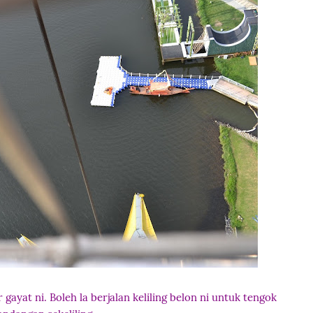
gayat ni. Boleh la berjalan keliling belon ni untuk tengok