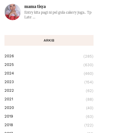
mama tisya
Entry kita pagi ni psl gula cakery juga.. Tp
Late ...
ARKIB
2026
(285)
2025
(630)
2024
(460)
2023
(154)
2022
(62)
2021
(88)
2020
(40)
2019
(63)
2018
(122)