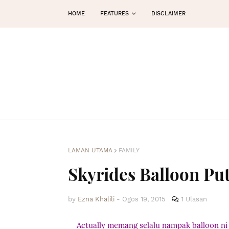
HOME
FEATURES
DISCLAIMER
LAMAN UTAMA
FAMILY
Skyrides Balloon Pu
by
Ezna Khalili
-
Ogos 19, 2015
1 Ulasan
Actually memang selalu nampak balloon ni